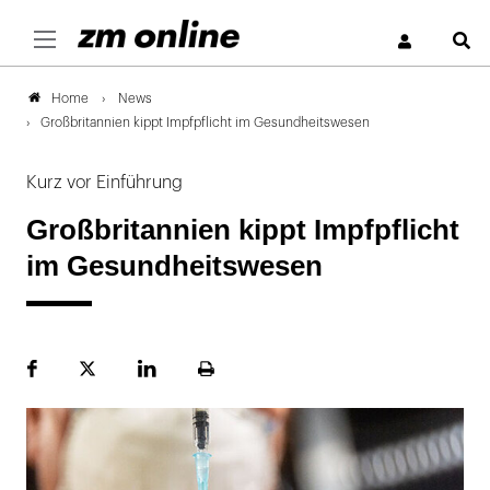
S
News
Home
Großbritannien kippt Impfpflicht im Gesundheitswesen
Kurz vor Einführung
Großbritannien kippt Impfpflicht
im Gesundheitswesen
Facebook
Plattform
LinekdIn
Seite
X
ausdrucken