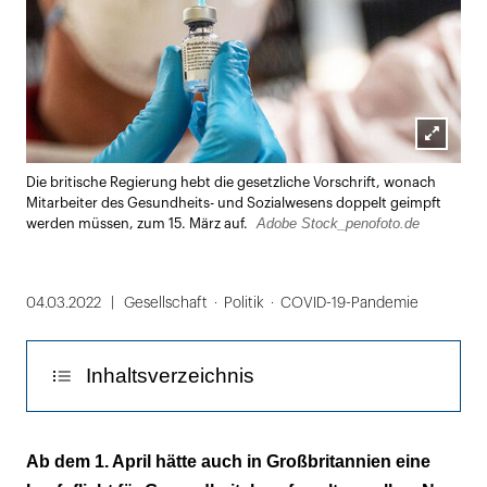
Lightbox
Die britische Regierung hebt die gesetzliche Vorschrift, wonach
öffnen
Mitarbeiter des Gesundheits- und Sozialwesens doppelt geimpft
Adobe Stock_penofoto.de
werden müssen, zum 15. März auf.
04.03.2022
Gesellschaft
Politik
COVID-19-Pandemie
Inhaltsverzeichnis
92 Prozent der NHS-Beschäftigten sind
Ab dem 1. April hätte auch in Großbritannien eine
mindestens doppelt geimpft