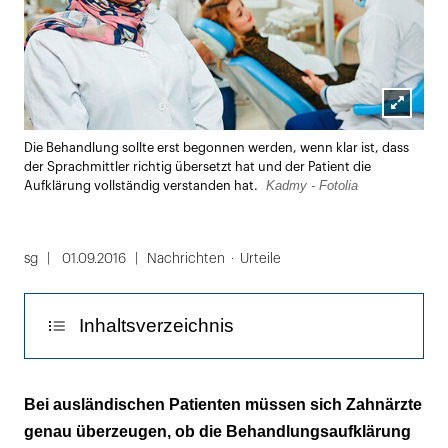
Lightbox
Die Behandlung sollte erst begonnen werden, wenn klar ist, dass
öffnen
der Sprachmittler richtig übersetzt hat und der Patient die
Kadmy - Fotolia
Aufklärung vollständig verstanden hat.
sg
01.09.2016
Nachrichten
Urteile
Inhaltsverzeichnis
Wenn der große Bruder übersetzt
Bei ausländischen Patienten müssen sich Zahnärzte
genau überzeugen, ob die Behandlungsaufklärung
Zahnarzt hat Überprüfungspflicht