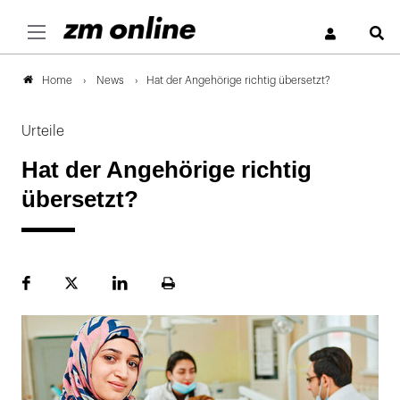
S
News
Hat der Angehörige richtig übersetzt?
Home
Urteile
Hat der Angehörige richtig
übersetzt?
Facebook
Plattform
LinekdIn
Seite
X
ausdrucken