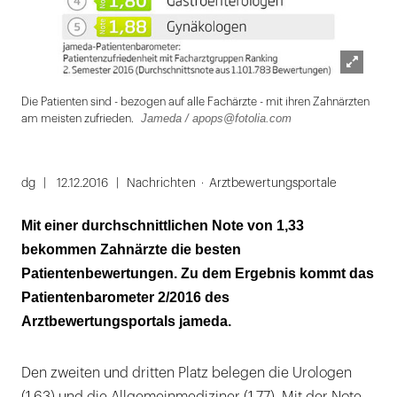
Lightbox
Jam
Die Patienten sind - bezogen auf alle Fachärzte - mit ihren Zahnärzten
öffnen
Jameda / apops@fotolia.com
am meisten zufrieden.
Folie
1
dg
12.12.2016
Nachrichten
Arztbewertungsportale
von
Mit einer durchschnittlichen Note von 1,33
2
bekommen Zahnärzte die besten
Patientenbewertungen. Zu dem Ergebnis kommt das
Patientenbarometer 2/2016 des
Arztbewertungsportals jameda.
Den zweiten und dritten Platz belegen die Urologen
(1,63) und die Allgemeinmediziner (1,77). Mit der Note