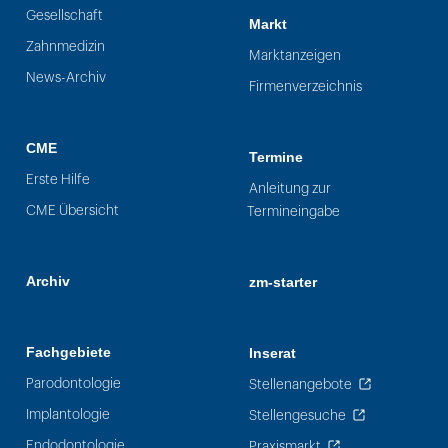
Gesellschaft
Markt
Zahnmedizin
Marktanzeigen
News-Archiv
Firmenverzeichnis
CME
Termine
Erste Hilfe
Anleitung zur
CME Übersicht
Termineingabe
Archiv
zm-starter
Fachgebiete
Inserat
Parodontologie
Stellenangebote
Implantologie
Stellengesuche
Endodontologie
Praxismarkt