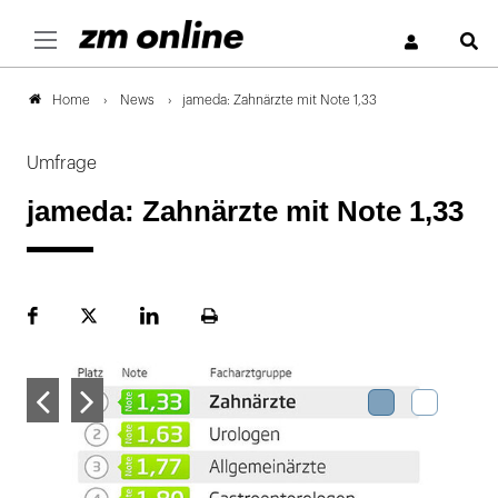
S
News
jameda: Zahnärzte mit Note 1,33
Home
Umfrage
jameda: Zahnärzte mit Note 1,33
Facebook
Plattform
LinekdIn
Seite
X
ausdrucken