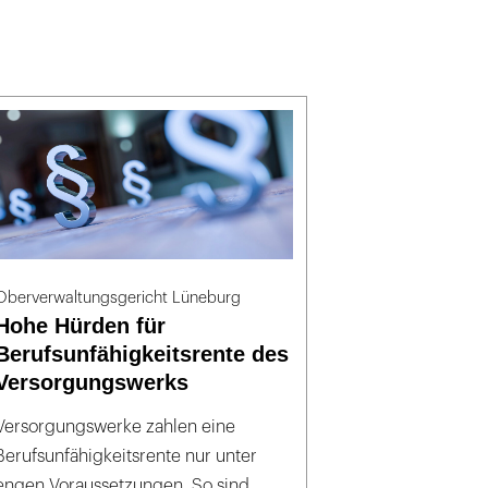
Oberverwaltungsgericht Lüneburg
Hohe Hürden für
Berufsunfähigkeitsrente des
Versorgungswerks
Versorgungswerke zahlen eine
Berufsunfähigkeitsrente nur unter
engen Voraussetzungen. So sind