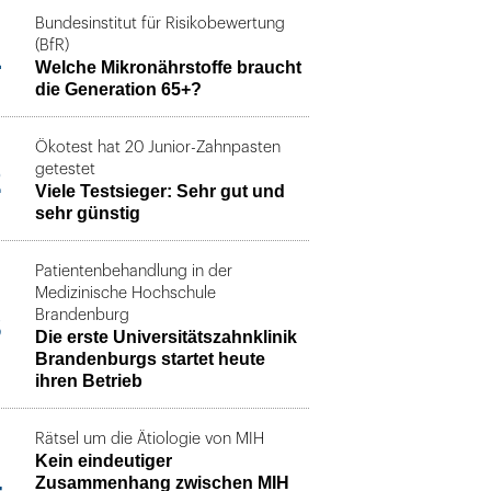
Bundesinstitut für Risikobewertung
1
(BfR)
Welche Mikronährstoffe braucht
die Generation 65+?
Ökotest hat 20 Junior-Zahnpasten
2
getestet
Viele Testsieger: Sehr gut und
sehr günstig
Patientenbehandlung in der
Medizinische Hochschule
3
Brandenburg
Die erste Universitätszahnklinik
Brandenburgs startet heute
ihren Betrieb
Rätsel um die Ätiologie von MIH
Kein eindeutiger
4
Zusammenhang zwischen MIH