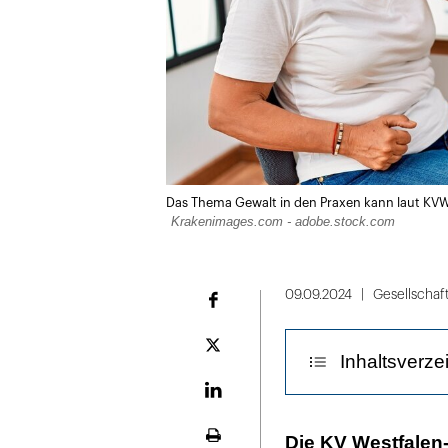
Das Thema Gewalt in den Praxen kann laut KVW
Krakenimages.com - adobe.stock.com
09.09.2024
Gesellschaf
Facebook
Plattform
Inhaltsverze
X
LinekdIn
Verbale Gewalt
Die KV Westfalen-