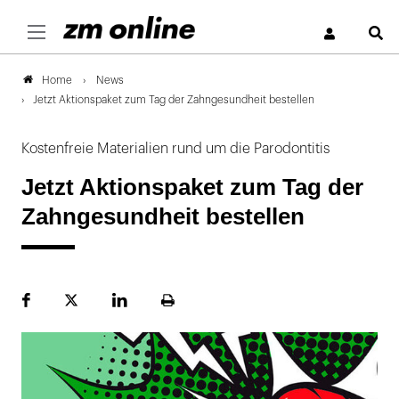
S
News
Home
Jetzt Aktionspaket zum Tag der Zahngesundheit bestellen
Kostenfreie Materialien rund um die Parodontitis
Jetzt Aktionspaket zum Tag der
Zahngesundheit bestellen
Facebook
Plattform
LinekdIn
Seite
X
ausdrucken