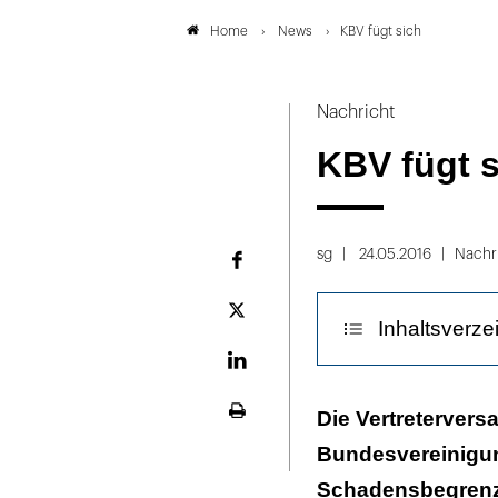
News
KBV fügt sich
Home
Nachricht
KBV fügt s
sg
24.05.2016
Nachr
Facebook
Plattform
Inhaltsverze
X
LinekdIn
Juristische Sch
Die Vertreterver
Seite
ausdrucken
Bundesvereinigun
Verdacht der 
Schadensbegrenzu