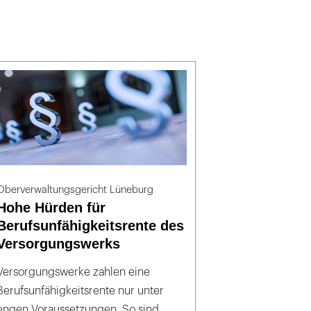
Oberverwaltungsgericht Lüneburg
Hohe Hürden für
Berufsunfähigkeitsrente des
Versorgungswerks
Versorgungswerke zahlen eine
Berufsunfähigkeitsrente nur unter
engen Voraussetzungen. So sind