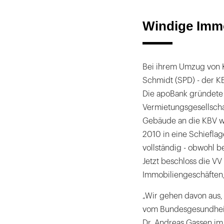
Windige Immo
Bei ihrem Umzug von K
Schmidt (SPD) - der K
Die apoBank gründete 
Vermietungsgesellscha
Gebäude an die KBV we
2010 in eine Schiefla
vollständig - obwohl be
Jetzt beschloss die V
Immobiliengeschäften,
„Wir gehen davon aus,
vom Bundesgesundheits
Dr. Andreas Gassen im