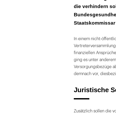
Windige Immob
die verhindern so
Grundsatzpapi
Bundesgesundhei
Staatskommissar 
In einem nicht-öffentli
Vertreterversammlung
finanziellen Ansprüch
ging es unter anderem
Versorgungsbezüge ab 
demnach vor, diesbezü
Juristische S
Zusätzlich sollen die