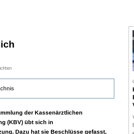
ich
ichten
ichnis
ritte gegen Köhler
sammlung der Kassenärztlichen
g (KBV) übt sich in
Untreue
ng. Dazu hat sie Beschlüsse gefasst,