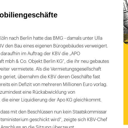
biliengeschäfte
öln nach Berlin hatte das BMG - damals unter Ulla
BV den Bau eines eigenen Bürogebäudes verweigert.
daraufhin im Auftrag der KBV die „APO
ft mbh & Co. Objekt Berlin KG“, die ihr neu gebautes
iter vermietete. Als die Vermietungsgesellschaft
ge geriet, übernahm die KBV deren Geschäfte fast
reits ein Defizit von mehreren Millionen Euro vorlag.
V zumindest eine Rückabwicklung von
 die einer Liquidierung der Apo KG gleichkommt.
 dass mit den Beschlüssen nun kein Staatskommissar
ministerium geschickt wird“, zeigte sich KBV-Chef
 Anschluss an die Sitzung überzeugt.