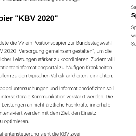
Sa
S
pier "KBV 2020"
Sp
we
te die VV ein Positionspapier zur Bundestagswahl
S
BV 2020: Versorgung gemeinsam gestalten“, um die
cher Leistungen stärker zu koordinieren. Zudem will
Patienteninformationsportal zu häufigen Krankheiten
 allem zu den typischen Volkskrankheiten, einrichten.
ppeluntersuchungen und Informationsdefiziten soll
d intersektorale Kommunikation verstärkt werden. Die
Leistungen an nicht-ärztliche Fachkräfte innerhalb
 intensiviert werden mit dem Ziel, den Einsatz
zu optimieren.
atientensteuerung sieht die KBV zwei