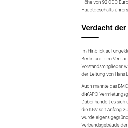
Höhe von 92.000 Euro 
Hauptgeschäftsführers
Verdacht der
Im Hinblick auf ungek
Berlin und den Verdac
Vorstandsmitglieder w
der Leitung von Hans L
Auch mahnte das BMG 
e
di
"APO Vermietungsges
Dabei handelt es sich
die KBV seit Anfang 201
wurde eigens gegründe
Verbandsgebäude der Ä