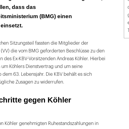
iliengeschäfte
llen, dass das
er "KBV 2020"
tsministerium (BMG) einen
einsetzt.
chen Sitzungsteil fassten die Mitglieder der
 (VV) die vom BMG geforderten Beschlüsse zu den
en des Ex-KBV-Vorsitzenden Andreas Köhler. Hierbei
 um Köhlers Dienstvertrag und um seine
dem 63. Lebensjahr. Die KBV behält es sich
gliche Zusagen zu widerrufen.
chritte gegen Köhler
 von Köhler genehmigten Ruhestandszahlungen in