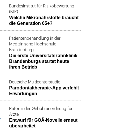
Bundesinstitut für Risikobewertung
1
(BfR)
Welche Mikronährstoffe braucht
die Generation 65+?
Patientenbehandlung in der
Medizinische Hochschule
2
Brandenburg
Die erste Universitätszahnklinik
Brandenburgs startet heute
ihren Betrieb
Deutsche Multicenterstudie
3
Parodontaltherapie-App verfehlt
Erwartungen
Reform der Gebührenordnung für
4
Ärzte
Entwurf für GOÄ-Novelle erneut
überarbeitet