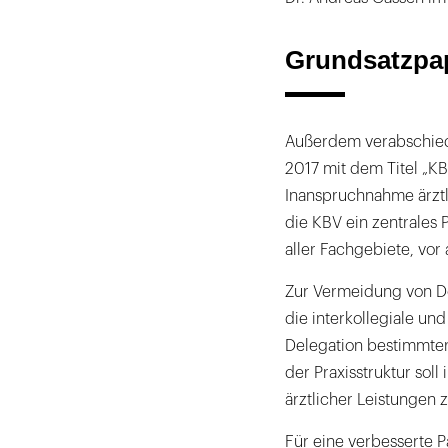
Grundsatzpa
Außerdem verabschiede
2017 mit dem Titel „K
Inanspruchnahme ärztli
die KBV ein zentrales 
aller Fachgebiete, vor
Zur Vermeidung von Do
die interkollegiale un
Delegation bestimmter 
der Praxisstruktur soll
ärztlicher Leistungen 
Für eine verbesserte P