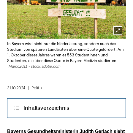
Lightbox
In Bayern wird nicht nur die Niederlassung, sondern auch das
öffnen
Studium von späteren Landärzten über eine Quote gefördert. Am
1. Oktober dieses Jahres waren es 553 Studentinnen und
Studenten, die über diese Quote in Bayern Medizin studierten.
Marco2811 - stock.adobe.com
31.10.2024
Politik
Inhaltsverzeichnis
5,8 Prozent der Studienplätze gehen an
Bayerns Gesundheitsministerin Judith Gerlach sieht