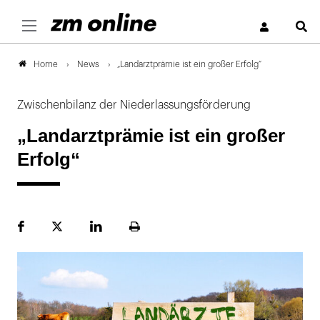
S
News
„Landarztprämie ist ein großer Erfolg“
Home
Zwischenbilanz der Niederlassungsförderung
„Landarztprämie ist ein großer
Erfolg“
Facebook
Plattform
LinekdIn
Seite
X
ausdrucken