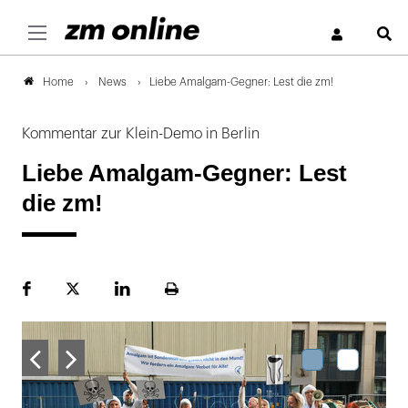
S
News
Liebe Amalgam-Gegner: Lest die zm!
Home
Kommentar zur Klein-Demo in Berlin
Liebe Amalgam-Gegner: Lest
die zm!
Facebook
Plattform
LinekdIn
Seite
X
ausdrucken