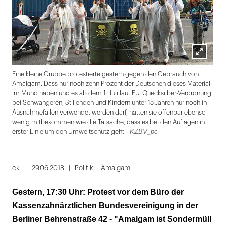
Lightbox
Eine kleine Gruppe protestierte gestern gegen den Gebrauch von
öffnen
Amalgam. Dass nur noch zehn Prozent der Deutschen dieses Material
im Mund haben und es ab dem 1. Juli laut EU-Quecksilber-Verordnung
bei Schwangeren, Stillenden und Kindern unter 15 Jahren nur noch in
Ausnahmefällen verwendet werden darf, hatten sie offenbar ebenso
wenig mitbekommen wie die Tatsache, dass es bei den Auflagen in
KZBV_pc
erster Linie um den Umweltschutz geht.
Folie
1
ck
29.06.2018
Politik
Amalgam
von
Gestern, 17:30 Uhr: Protest vor dem Büro der
2
Kassenzahnärztlichen Bundesvereinigung in der
Berliner Behrenstraße 42 - "Amalgam ist Sondermüll