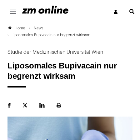
S
News
Home
Liposomales Bupivacain nur begrenzt wirksam
Studie der Medizinischen Universität Wien
Liposomales Bupivacain nur
begrenzt wirksam
Facebook
Plattform
LinekdIn
Seite
X
ausdrucken