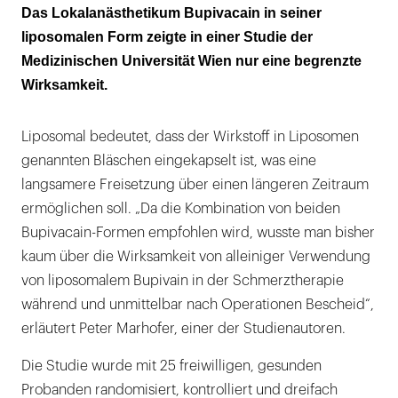
Der Gebrauch in der Schmerztherapie
Das Lokalanästhetikum Bupivacain in seiner
während und nach OPs kann nicht empfohlen
liposomalen Form zeigte in einer Studie der
werden
Medizinischen Universität Wien nur eine begrenzte
Wirksamkeit.
Liposomal bedeutet, dass der Wirkstoff in Liposomen
genannten Bläschen eingekapselt ist, was eine
langsamere Freisetzung über einen längeren Zeitraum
ermöglichen soll. „Da die Kombination von beiden
Bupivacain-Formen empfohlen wird, wusste man bisher
kaum über die Wirksamkeit von alleiniger Verwendung
von liposomalem Bupivain in der Schmerztherapie
während und unmittelbar nach Operationen Bescheid“,
erläutert Peter Marhofer, einer der Studienautoren.
Die Studie wurde mit 25 freiwilligen, gesunden
Probanden randomisiert, kontrolliert und dreifach