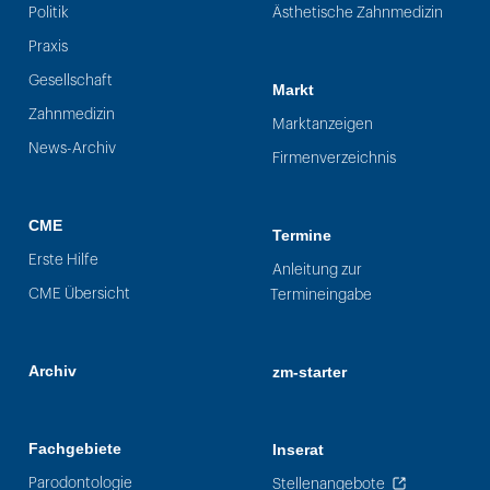
Politik
Ästhetische Zahnmedizin
Praxis
Gesellschaft
Markt
Zahnmedizin
Marktanzeigen
News-Archiv
Firmenverzeichnis
CME
Termine
Erste Hilfe
Anleitung zur
CME Übersicht
Termineingabe
Archiv
zm-starter
Fachgebiete
Inserat
Parodontologie
Stellenangebote