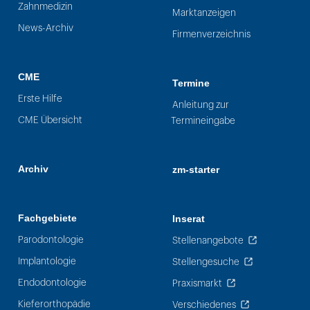
Zahnmedizin
Marktanzeigen
News-Archiv
Firmenverzeichnis
CME
Termine
Erste Hilfe
Anleitung zur
CME Übersicht
Termineingabe
Archiv
zm-starter
Fachgebiete
Inserat
Parodontologie
Stellenangebote
Implantologie
Stellengesuche
Endodontologie
Praxismarkt
Kieferorthopädie
Verschiedenes