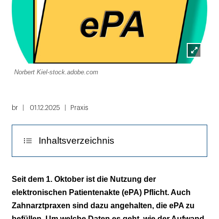
Lightbox
Norbert Kiel-stock.adobe.com
öffnen
br
01.12.2025
Praxis
Inhaltsverzeichnis
So erhalten Sie CME-Punkte
Seit dem 1. Oktober ist die Nutzung der
elektronischen Patientenakte (ePA) Pflicht. Auch
Zahnarztpraxen sind dazu angehalten, die ePA zu
befüllen. Um welche Daten es geht, wie der Aufwand