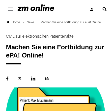
S
News
Machen Sie eine Fortbildung zur ePA! Online!
Home
CME zur elektronischen Patientenakte
Machen Sie eine Fortbildung zur
ePA! Online!
Facebook
Plattform
LinekdIn
Seite
X
ausdrucken