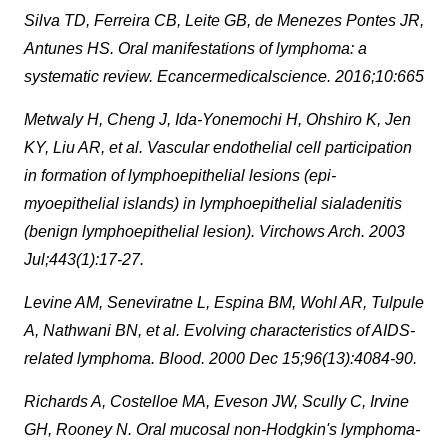
Silva TD, Ferreira CB, Leite GB, de Menezes Pontes JR,
Antunes HS. Oral manifestations of lymphoma: a
systematic review. Ecancermedicalscience. 2016;10:665
Metwaly H, Cheng J, Ida-Yonemochi H, Ohshiro K, Jen
KY, Liu AR, et al. Vascular endothelial cell participation
in formation of lymphoepithelial lesions (epi-
myoepithelial islands) in lymphoepithelial sialadenitis
(benign lymphoepithelial lesion). Virchows Arch. 2003
Jul;443(1):17-27.
Levine AM, Seneviratne L, Espina BM, Wohl AR, Tulpule
A, Nathwani BN, et al. Evolving characteristics of AIDS-
related lymphoma. Blood. 2000 Dec 15;96(13):4084-90.
Richards A, Costelloe MA, Eveson JW, Scully C, Irvine
GH, Rooney N. Oral mucosal non-Hodgkin's lymphoma-