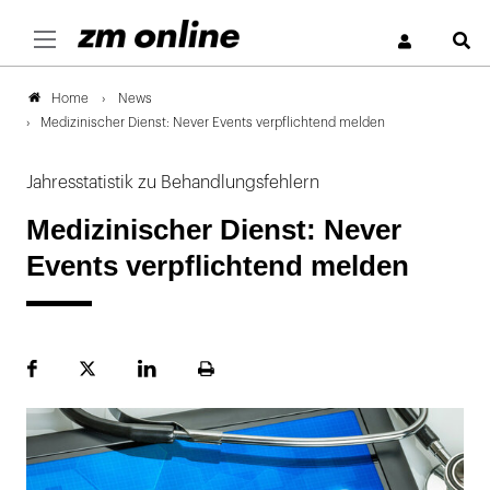
S
News
Home
Medizinischer Dienst: Never Events verpflichtend melden
Jahresstatistik zu Behandlungsfehlern
Medizinischer Dienst: Never
Events verpflichtend melden
Facebook
Plattform
LinekdIn
Seite
X
ausdrucken