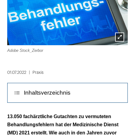
Lightbox
Adobe Stock_Zerbor
öffnen
01.07.2022
Praxis
Inhaltsverzeichnis
Acht Prozent der Fälle entfielen auf die
13.050 fachärztliche Gutachten zu vermuteten
Zahnmedizin
Behandlungsfehlern hat der Medizinische Dienst
(MD) 2021 erstellt. Wie auch in den Jahren zuvor