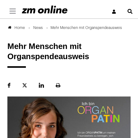
S
News
Mehr Menschen mit Organspendeausweis
Home
Mehr Menschen mit
Organspendeausweis
Facebook
Plattform
LinekdIn
Seite
X
ausdrucken