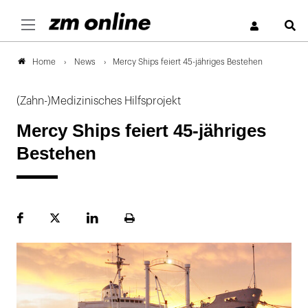
S
News
Mercy Ships feiert 45-jähriges Bestehen
Home
(Zahn-)Medizinisches Hilfsprojekt
Mercy Ships feiert 45-jähriges
Bestehen
Facebook
Plattform
LinekdIn
Seite
X
ausdrucken