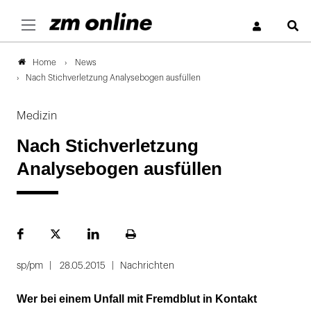
S
News
Home
Nach Stichverletzung Analysebogen ausfüllen
Medizin
Nach Stichverletzung
Analysebogen ausfüllen
Facebook
Plattform
LinekdIn
Seite
X
ausdrucken
sp/pm
28.05.2015
Nachrichten
Wer bei einem Unfall mit Fremdblut in Kontakt