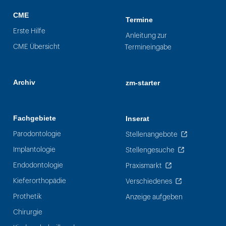
CME
Termine
Erste Hilfe
Anleitung zur
CME Übersicht
Termineingabe
Archiv
zm-starter
Fachgebiete
Inserat
Parodontologie
Stellenangebote
Implantologie
Stellengesuche
Endodontologie
Praxismarkt
Kieferorthopädie
Verschiedenes
Prothetik
Anzeige aufgeben
Chirurgie