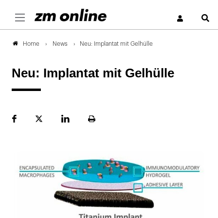
S
News
Neu: Implantat mit Gelhülle
Home
Neu: Implantat mit Gelhülle
Facebook
Plattform
LinekdIn
Seite
X
ausdrucken