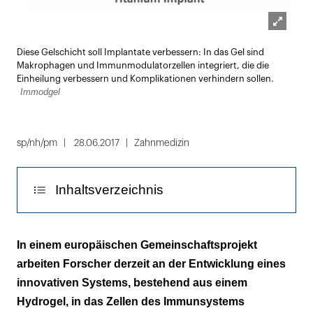
Lightbox
Diese Gelschicht soll Implantate verbessern: In das Gel sind
öffnen
Makrophagen und Immunmodulatorzellen integriert, die die
Einheilung verbessern und Komplikationen verhindern sollen.
Immodgel
sp/nh/pm
28.06.2017
Zahnmedizin
Inhaltsverzeichnis
Implantatinsertion ohne Nebenwirkungen
In einem europäischen Gemeinschaftsprojekt
arbeiten Forscher derzeit an der Entwicklung eines
Ein europäisches Gemeinschaftsprojekt
innovativen Systems, bestehend aus einem
Hydrogel, in das Zellen des Immunsystems