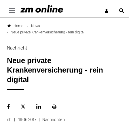
S
News
Home
Neue private Krankenversicherung - rein digital
Nachricht
Neue private
Krankenversicherung - rein
digital
Facebook
Plattform
LinekdIn
Seite
X
ausdrucken
nh
19.06.2017
Nachrichten