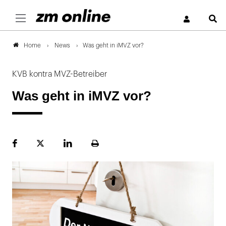
S
News
Was geht in iMVZ vor?
Home
KVB kontra MVZ-Betreiber
Was geht in iMVZ vor?
Facebook
Plattform
LinekdIn
Seite
X
ausdrucken