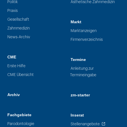
Politik
Ästhetische Zahnmedizin
Praxis
Gesellschaft
Markt
Zahnmedizin
Marktanzeigen
News-Archiv
Firmenverzeichnis
CME
Termine
Erste Hilfe
Anleitung zur
CME Übersicht
Termineingabe
Archiv
zm-starter
Fachgebiete
Inserat
Parodontologie
Stellenangebote