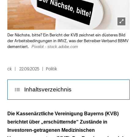
Lightbox
Der Nächste, bitte? Ein Bericht der KVB zeichnet ein düsteres Bild
öffnen
der Arbeitsbedingungen in iMVZ, was der Betreiber-Verband BBMV
Pixelot - stock.adobe.com
dementiert.
ck
22.09.2025
Politik
Inhaltsverzeichnis
Arztpraxen: von Versorgungsstätten zu
Die Kassenärztliche Vereinigung Bayerns (KVB)
Finanzprodukten
berichtet über „erschütternde“ Zustände in
Investoren-getragenen Medizinischen
„Die Entwicklung schreit förmlich nach einer