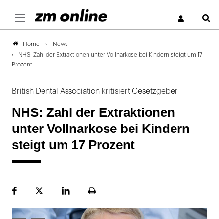
S
News
Home
NHS: Zahl der Extraktionen unter Vollnarkose bei Kindern steigt um 17
Prozent
British Dental Association kritisiert Gesetzgeber
NHS: Zahl der Extraktionen
unter Vollnarkose bei Kindern
steigt um 17 Prozent
Facebook
Plattform
LinekdIn
Seite
X
ausdrucken