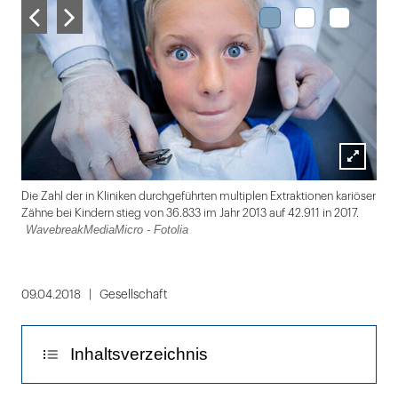
Lightbox
zm/
Die Zahl der in Kliniken durchgeführten multiplen Extraktionen kariöser
öffnen
Zähne bei Kindern stieg von 36.833 im Jahr 2013 auf 42.911 in 2017.
WavebreakMediaMicro - Fotolia
Folie
1
09.04.2018
Gesellschaft
von
3
Inhaltsverzeichnis