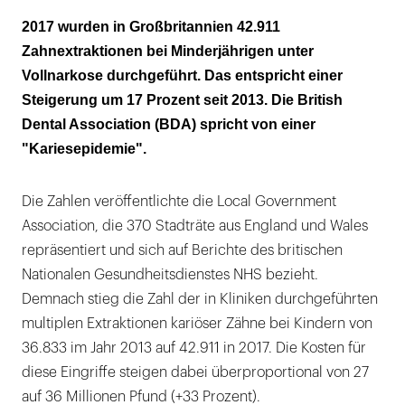
BDA hält Regierungspläne für
2017 wurden in Großbritannien 42.911
"unambitioniert"
Zahnextraktionen bei Minderjährigen unter
Vollnarkose durchgeführt. Das entspricht einer
Limonaden: weniger Zucker, mehr Süßstoff
Steigerung um 17 Prozent seit 2013. Die British
Dental Association (BDA) spricht von einer
"Kariesepidemie".
Die Zahlen veröffentlichte die Local Government
Association, die 370 Stadträte aus England und Wales
repräsentiert und sich auf Berichte des britischen
Nationalen Gesundheitsdienstes NHS bezieht.
Demnach stieg die Zahl der in Kliniken durchgeführten
multiplen Extraktionen kariöser Zähne bei Kindern von
36.833 im Jahr 2013 auf 42.911 in 2017. Die Kosten für
diese Eingriffe steigen dabei überproportional von 27
auf 36 Millionen Pfund (+33 Prozent).