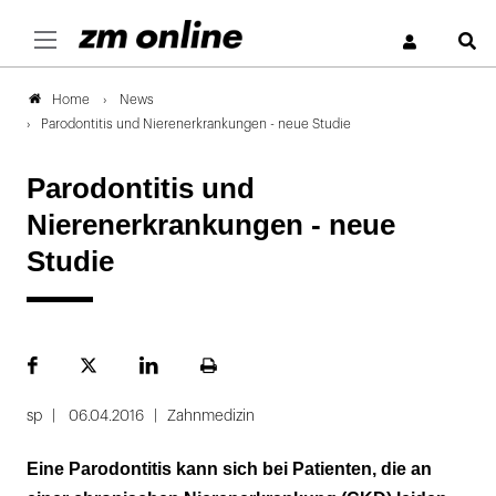
S
News
Home
Parodontitis und Nierenerkrankungen - neue Studie
Parodontitis und
Nierenerkrankungen - neue
Studie
Facebook
Plattform
LinekdIn
Seite
X
ausdrucken
sp
06.04.2016
Zahnmedizin
Eine Parodontitis kann sich bei Patienten, die an