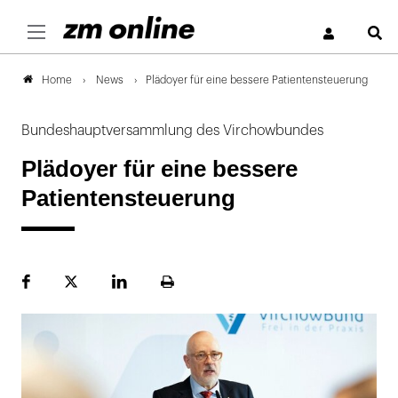
S
News
Plädoyer für eine bessere Patientensteuerung
Home
Bundeshauptversammlung des Virchowbundes
Plädoyer für eine bessere
Patientensteuerung
Facebook
Plattform
LinekdIn
Seite
X
ausdrucken