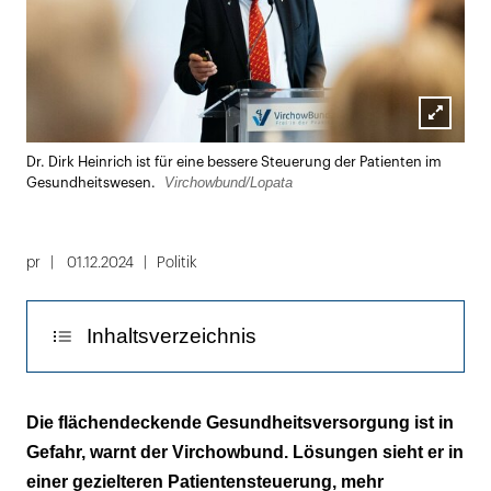
Lightbox
Dr. Dirk Heinrich ist für eine bessere Steuerung der Patienten im
öffnen
Virchowbund/Lopata
Gesundheitswesen.
pr
01.12.2024
Politik
Inhaltsverzeichnis
Schluss mit der Vollkasko-Mentalität!
Die flächendeckende Gesundheitsversorgung ist in
Gefahr, warnt der Virchowbund. Lösungen sieht er in
Die Selbstverwaltung saß zu oft nur am
einer gezielteren Patientensteuerung, mehr
Katzentisch