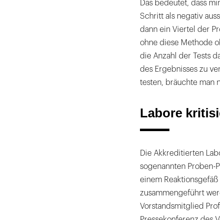
Das bedeutet, dass min
Schritt als negativ au
dann ein Viertel der P
ohne diese Methode oh
die Anzahl der Tests da
des Ergebnisses zu ve
testen, bräuchte man 
Labore kriti
Die Akkreditierten Lab
sogenannten Proben-P
einem Reaktionsgefäß v
zusammengeführt werde
Vorstandsmitglied Prof
Pressekonferenz des V