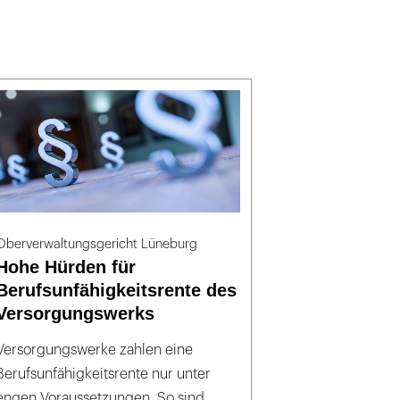
Oberverwaltungsgericht Lüneburg
Hohe Hürden für
Berufsunfähigkeitsrente des
Versorgungswerks
Versorgungswerke zahlen eine
Berufsunfähigkeitsrente nur unter
engen Voraussetzungen. So sind