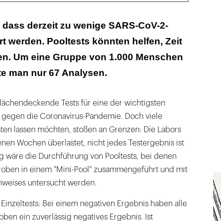
eit einer positiven Probe kleiner als ein Prozent
, dass derzeit zu wenige SARS-CoV-2-
t werden. Pooltests könnten helfen, Zeit
eren Proben-Pooling
en. Um eine Gruppe von 1.000 Menschen
te man nur 67 Analysen.
flächendeckende Tests für eine der wichtigsten
egen die Coronavirus-Pandemie. Doch viele
sten lassen möchten, stoßen an Grenzen: Die Labors
nen Wochen überlastet, nicht jedes Testergebnis ist
eg wäre die Durchführung von Pooltests, bei denen
Proben in einem "Mini-Pool" zusammengeführt und mit
hweises untersucht werden.
Einzeltests: Bei einem negativen Ergebnis haben alle
oben ein zuverlässig negatives Ergebnis. Ist