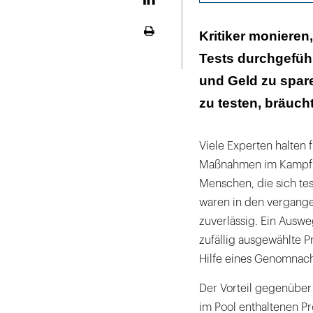
LinekdIn
Wahrscheinlichk
Kritiker monieren
Seite
ausdrucken
Tests durchgeführ
Labore kritisi
und Geld zu spar
zu testen, bräuch
Viele Experten halten 
Maßnahmen im Kampf g
Menschen, die sich te
waren in den vergange
zuverlässig. Ein Ausw
zufällig ausgewählte 
Hilfe eines Genomnac
Der Vorteil gegenüber 
im Pool enthaltenen Pr