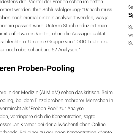
destens drei Viertel der Proben schon im ersten
Sa
ssortiert werden. Ihre Schlussfolgerung: "Danach muss
S
roben noch einmal einzeln analysiert werden, was ja
nehin passiert wäre. Unterm Strich reduziert man
Sp
mit auf etwa ein Viertel, ohne die Aussagequalität
we
rschlechtern. Um eine Gruppe von 1.000 Leuten zu
S
nur noch überschaubare 67 Analysen."
sieren Proben-Pooling
ore in der Medizin (ALM e.V.) sehen das kritisch. Beim
ooling, bei dem Einzelproben mehrerer Menschen in
ermischt als "Proben-Pool" zur Analyse
n, verringere sich die Konzentration, sagte
essor Jan Kramer bei der allwöchentlichen Online-
erbands. Bei einer zu geringen Konzentration könnte