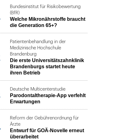
Bundesinstitut für Risikobewertung
1
(BfR)
Welche Mikronährstoffe braucht
die Generation 65+?
Patientenbehandlung in der
Medizinische Hochschule
2
Brandenburg
Die erste Universitätszahnklinik
Brandenburgs startet heute
ihren Betrieb
Deutsche Multicenterstudie
3
Parodontaltherapie-App verfehlt
Erwartungen
Reform der Gebührenordnung für
4
Ärzte
Entwurf für GOÄ-Novelle erneut
überarbeitet