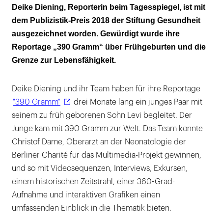
Als junger Mensch mit einer schweren
Deike Diening, Reporterin beim Tagesspiegel, ist mit
Krankheit leben
dem Publizistik-Preis 2018 der Stiftung Gesundheit
ausgezeichnet worden. Gewürdigt wurde ihre
Reportage aus dem Alltag einer Pflegekraft
Reportage „390 Gramm“ über Frühgeburten und die
Grenze zur Lebensfähigkeit.
Deike Diening und ihr Team haben für ihre Reportage
"390 Gramm"
drei Monate lang ein junges Paar mit
seinem zu früh geborenen Sohn Levi begleitet. Der
Junge kam mit 390 Gramm zur Welt. Das Team konnte
Christof Dame, Oberarzt an der Neonatologie der
Berliner Charité für das Multimedia-Projekt gewinnen,
und so mit Videosequenzen, Interviews, Exkursen,
einem historischen Zeitstrahl, einer 360-Grad-
Aufnahme und interaktiven Grafiken einen
umfassenden Einblick in die Thematik bieten.