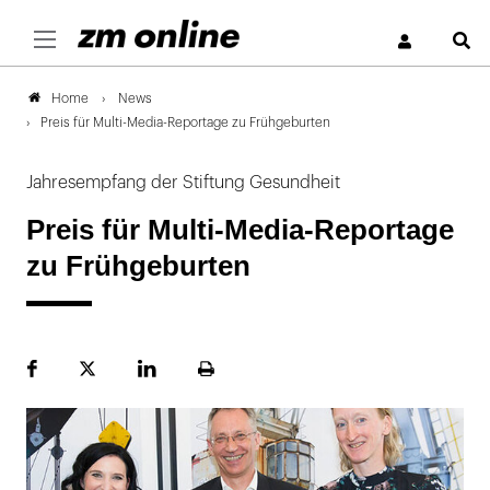
S
News
Home
Preis für Multi-Media-Reportage zu Frühgeburten
Jahresempfang der Stiftung Gesundheit
Preis für Multi-Media-Reportage
zu Frühgeburten
Facebook
Plattform
LinekdIn
Seite
X
ausdrucken