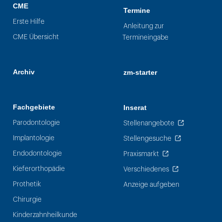
CME
Termine
Erste Hilfe
Anleitung zur
CME Übersicht
Termineingabe
Archiv
zm-starter
Fachgebiete
Inserat
Parodontologie
Stellenangebote
Implantologie
Stellengesuche
Endodontologie
Praxismarkt
Kieferorthopädie
Verschiedenes
Prothetik
Anzeige aufgeben
Chirurgie
Kinderzahnheilkunde