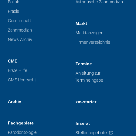
Politik
Ästhetische Zahnmedizin
Praxis
Gesellschaft
Markt
Zahnmedizin
Marktanzeigen
News-Archiv
Firmenverzeichnis
CME
Termine
Erste Hilfe
Anleitung zur
CME Übersicht
Termineingabe
Archiv
zm-starter
Fachgebiete
Inserat
Parodontologie
Stellenangebote