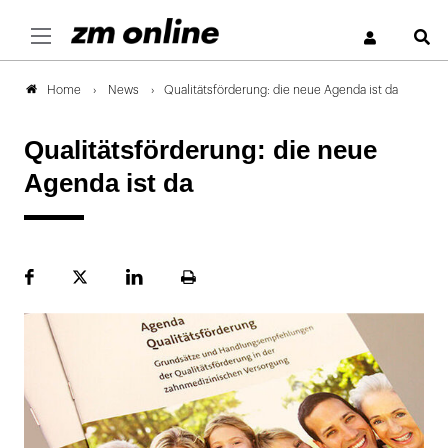
S
News
Qualitätsförderung: die neue Agenda ist da
Home
Qualitätsförderung: die neue
Agenda ist da
Facebook
Plattform
LinekdIn
Seite
X
ausdrucken