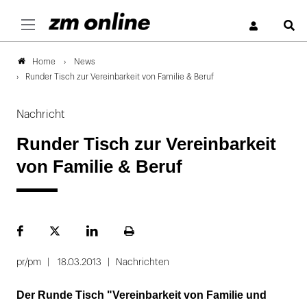
S
News
Home
Runder Tisch zur Vereinbarkeit von Familie & Beruf
Nachricht
Runder Tisch zur Vereinbarkeit
von Familie & Beruf
Facebook
Plattform
LinekdIn
Seite
X
ausdrucken
pr/pm
18.03.2013
Nachrichten
Der Runde Tisch "Vereinbarkeit von Familie und