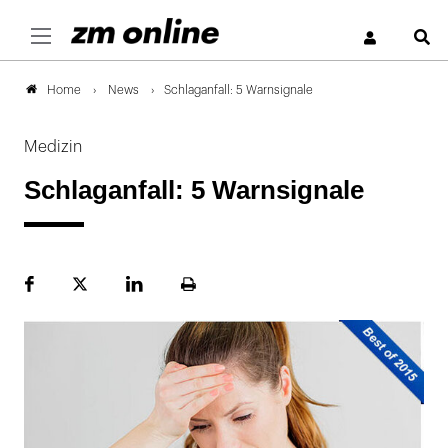
S
News
Schlaganfall: 5 Warnsignale
Home
Medizin
Schlaganfall: 5 Warnsignale
Facebook
Plattform
LinekdIn
Seite
X
ausdrucken