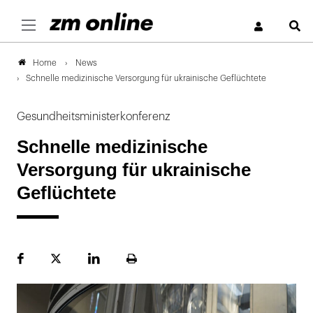
S
News
Home
Schnelle medizinische Versorgung für ukrainische Geflüchtete
Gesundheitsministerkonferenz
Schnelle medizinische
Versorgung für ukrainische
Geflüchtete
Facebook
Plattform
LinekdIn
Seite
X
ausdrucken