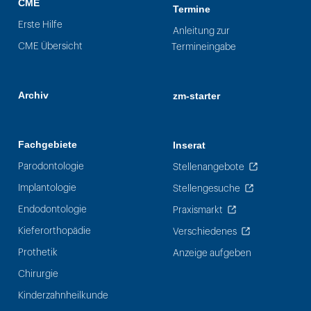
CME
Termine
Erste Hilfe
Anleitung zur
CME Übersicht
Termineingabe
Archiv
zm-starter
Fachgebiete
Inserat
Parodontologie
Stellenangebote
Implantologie
Stellengesuche
Endodontologie
Praxismarkt
Kieferorthopädie
Verschiedenes
Prothetik
Anzeige aufgeben
Chirurgie
Kinderzahnheilkunde