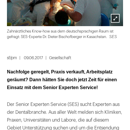
Lightbox
Zahnärztliches Know-how aus dem deutschsprachigen Raum ist
öffnen
SES
gefragt: SES-Experte Dr. Dieter Bischofberger in Kasachstan.
Folie
1
sf/pm
09.06.2017
Gesellschaft
von
Nachfolge geregelt, Praxis verkauft, Arbeitsplatz
2
geräumt? Dann hätten Sie doch jetzt Zeit für einen
Einsatz mit dem Senior Experten Service!
Der Senior Experten Service (SES) sucht Experten aus
der Dentalbranche. Aus aller Welt melden sich Kliniken,
Praxen, Universitäten und Labore, die auf diesem
Gebiet Unterstützung suchen und um die Entsendung