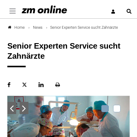
S
News
Senior Experten Service sucht Zahnärzte
Home
Senior Experten Service sucht
Zahnärzte
Facebook
Plattform
LinekdIn
Seite
X
ausdrucken