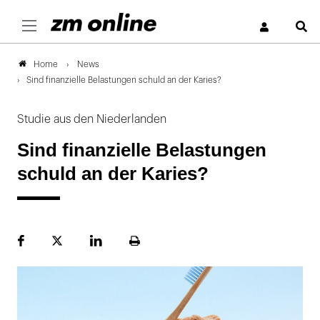
S
News
Home
Sind finanzielle Belastungen schuld an der Karies?
Studie aus den Niederlanden
Sind finanzielle Belastungen
schuld an der Karies?
Facebook
Plattform
LinekdIn
Seite
X
ausdrucken