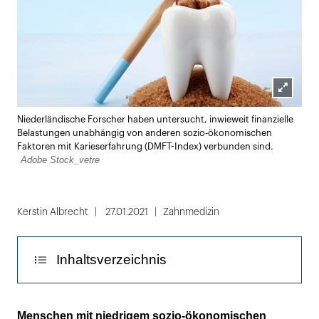
Lightbox
Niederländische Forscher haben untersucht, inwieweit finanzielle
öffnen
Belastungen unabhängig von anderen sozio-ökonomischen
Faktoren mit Karieserfahrung (DMFT-Index) verbunden sind.
Adobe Stock_vetre
Kerstin Albrecht
27.01.2021
Zahnmedizin
Inhaltsverzeichnis
Ist es nur ein Mangel an Wissen um die
Menschen mit niedrigem sozio-ökonomischen