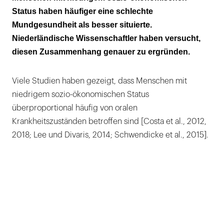
Zahnpflege?
Status haben häufiger eine schlechte
Mundgesundheit als besser situierte.
Die Studie
Niederländische Wissenschaftler haben versucht,
Ergebnisse
diesen Zusammenhang genauer zu ergründen.
Einordnung
Viele Studien haben gezeigt, dass Menschen mit
Fazit
niedrigem sozio-ökonomischen Status
überproportional häufig von oralen
Krankheitszuständen betroffen sind [Costa et al., 2012,
2018; Lee und Divaris, 2014; Schwendicke et al., 2015].