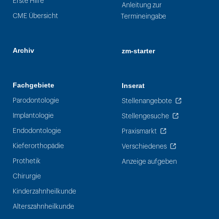
Erste Hilfe
Anleitung zur
CME Übersicht
Termineingabe
Archiv
zm-starter
Fachgebiete
Inserat
Parodontologie
Stellenangebote
Implantologie
Stellengesuche
Endodontologie
Praxismarkt
Kieferorthopädie
Verschiedenes
Prothetik
Anzeige aufgeben
Chirurgie
Kinderzahnheilkunde
Alterszahnheilkunde