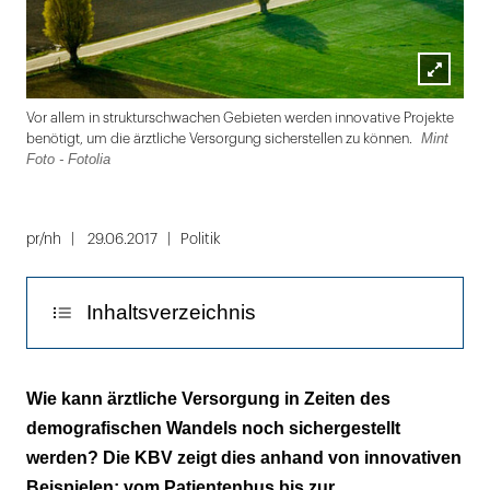
Lightbox
Vor allem in strukturschwachen Gebieten werden innovative Projekte
öffnen
Mint
benötigt, um die ärztliche Versorgung sicherstellen zu können.
Foto - Fotolia
Folie
1
pr/nh
29.06.2017
Politik
von
2
Inhaltsverzeichnis
Mehr Köpfe, aber weniger Stunden
Wie kann ärztliche Versorgung in Zeiten des
demografischen Wandels noch sichergestellt
werden? Die KBV zeigt dies anhand von innovativen
Beispielen: vom Patientenbus bis zur