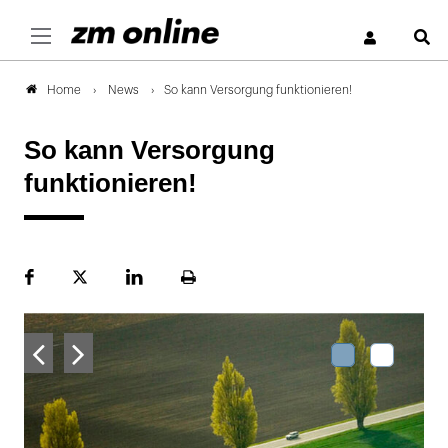
S
News
So kann Versorgung funktionieren!
Home
So kann Versorgung
funktionieren!
Facebook
Plattform
LinekdIn
Seite
X
ausdrucken