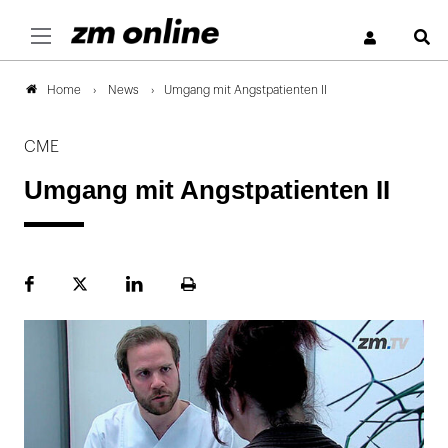
S
News
Umgang mit Angstpatienten II
Home
CME
Umgang mit Angstpatienten II
Facebook
Plattform
LinekdIn
Seite
X
ausdrucken