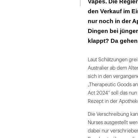
Vapes. Die Regier
Das Gesetz hat
den Verkauf im Ein
Hat Neuseelan
nur noch in der A
Dingen bei jünge
klappt? Da gehen
Laut Schätzungen greif
Australier ab dem Alte
sich in den vergangene
„Therapeutic Goods an
Act 2024“ soll das nun 
Rezept in der Apothek
Die Verschreibung kann
Nurses ausgestellt wer
dabei nur verschrieb