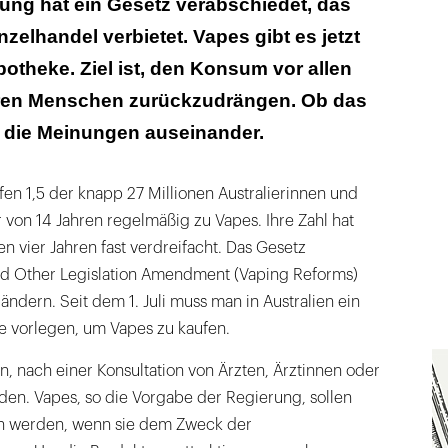
ung hat ein Gesetz verabschiedet, das
 aber auch Fans
zelhandel verbietet. Vapes gibt es jetzt
d den besseren Weg gewählt?
potheke. Ziel ist, den Konsum vor allen
ren Menschen zurückzudrängen. Ob das
 die Meinungen auseinander.
en 1,5 der knapp 27 Millionen Australierinnen und
r von 14 Jahren regelmäßig zu Vapes. Ihre Zahl hat
n vier Jahren fast verdreifacht. Das Gesetz
d Other Legislation Amendment (Vaping Reforms)
ändern. Seit dem 1. Juli muss man in Australien ein
e vorlegen, um Vapes zu kaufen.
, nach einer Konsultation von Ärzten, Ärztinnen oder
den. Vapes, so die Vorgabe der Regierung, sollen
en werden, wenn sie dem Zweck der