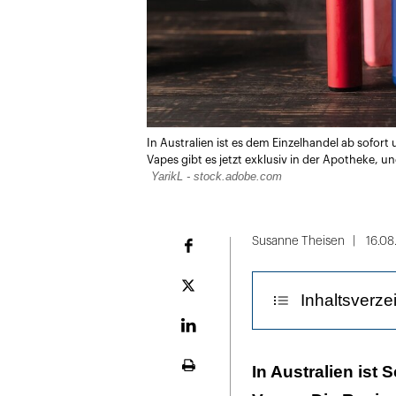
In Australien ist es dem Einzelhandel ab sofort 
Vapes gibt es jetzt exklusiv in der Apotheke,
YarikL - stock.adobe.com
Susanne Theisen
16.08
Facebook
Plattform
Inhaltsverze
X
LinekdIn
Die Apothekers
In Australien ist 
Seite
ausdrucken