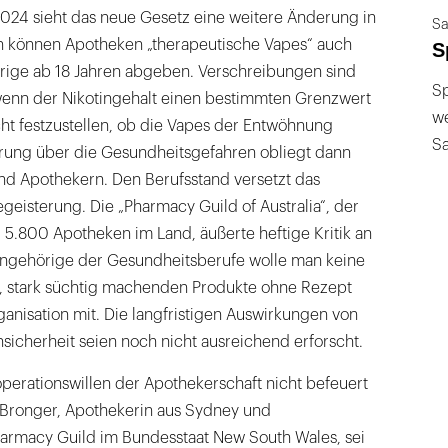
024 sieht das neue Gesetz eine weitere Änderung in
Sa
n können Apotheken „therapeutische Vapes“ auch
S
hrige ab 18 Jahren abgeben. Verschreibungen sind
Sp
enn der Nikotingehalt einen bestimmten Grenzwert
we
icht festzustellen, ob die Vapes der Entwöhnung
S
ärung über die Gesundheitsgefahren obliegt dann
d Apothekern. Den Berufsstand versetzt das
egeisterung. Die „Pharmacy Guild of Australia“, der
5.800 Apotheken im Land, äußerte heftige Kritik an
Angehörige der Gesundheitsberufe wolle man keine
n, stark süchtig machenden Produkte ohne Rezept
ganisation mit. Die langfristigen Auswirkungen von
nsicherheit seien noch nicht ausreichend erforscht.
perationswillen der Apothekerschaft nicht befeuert
 Bronger, Apothekerin aus Sydney und
harmacy Guild im Bundesstaat New South Wales, sei