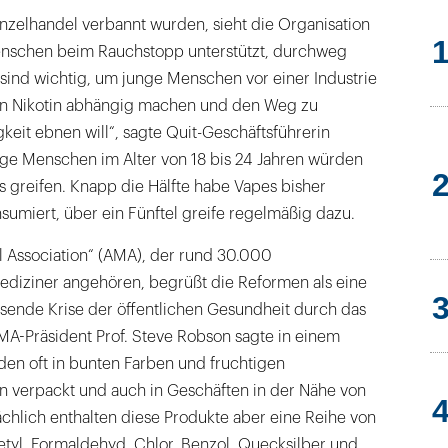
nzelhandel verbannt wurden, sieht die Organisation
 Menschen beim Rauchstopp unterstützt, durchweg
 sind wichtig, um junge Menschen vor einer Industrie
von Nikotin abhängig machen und den Weg zu
eit ebnen will“, sagte Quit-Geschäftsführerin
ge Menschen im Alter von 18 bis 24 Jahren würden
 greifen. Knapp die Hälfte habe Vapes bisher
umiert, über ein Fünftel greife regelmäßig dazu.
l Association“ (AMA), der rund 30.000
diziner angehören, begrüßt die Reformen als eine
hsende Krise der öffentlichen Gesundheit durch das
A-Präsident Prof. Steve Robson sagte in einem
den oft in bunten Farben und fruchtigen
 verpackt und auch in Geschäften in der Nähe von
ächlich enthalten diese Produkte aber eine Reihe von
etyl, Formaldehyd, Chlor, Benzol, Quecksilber und