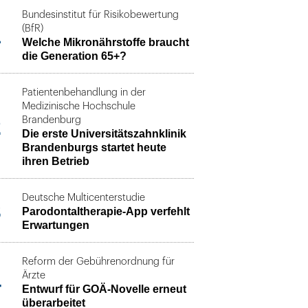
Bundesinstitut für Risikobewertung
1
(BfR)
Welche Mikronährstoffe braucht
die Generation 65+?
Patientenbehandlung in der
Medizinische Hochschule
2
Brandenburg
Die erste Universitätszahnklinik
Brandenburgs startet heute
ihren Betrieb
Deutsche Multicenterstudie
3
Parodontaltherapie-App verfehlt
Erwartungen
Reform der Gebührenordnung für
4
Ärzte
Entwurf für GOÄ-Novelle erneut
überarbeitet