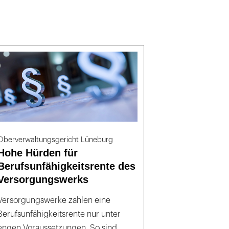
Oberverwaltungsgericht Lüneburg
Hohe Hürden für
Berufsunfähigkeitsrente des
Versorgungswerks
Versorgungswerke zahlen eine
Berufsunfähigkeitsrente nur unter
engen Voraussetzungen. So sind