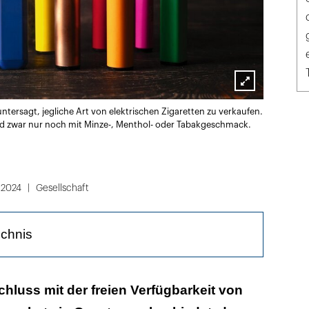
Lightbox
untersagt, jegliche Art von elektrischen Zigaretten zu verkaufen.
öffnen
 und zwar nur noch mit Minze-, Menthol- oder Tabakgeschmack.
.2024
Gesellschaft
ichnis
chaft reagiert wenig begeistert
Schluss mit der freien Verfügbarkeit von