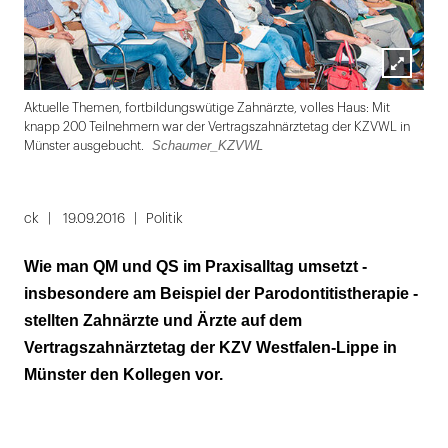
Lightbox
Sch
Aktuelle Themen, fortbildungswütige Zahnärzte, volles Haus: Mit
öffnen
knapp 200 Teilnehmern war der Vertragszahnärztetag der KZVWL in
Schaumer_KZVWL
Münster ausgebucht.
Folie
1
ck
19.09.2016
Politik
von
Wie man QM und QS im Praxisalltag umsetzt -
7
insbesondere am Beispiel der Parodontitistherapie -
stellten Zahnärzte und Ärzte auf dem
Vertragszahnärztetag der KZV Westfalen-Lippe in
Münster den Kollegen vor.