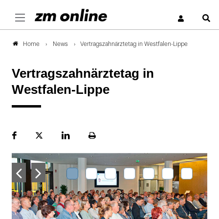
S
News
Vertragszahnärztetag in Westfalen-Lippe
Home
Vertragszahnärztetag in
Westfalen-Lippe
Facebook
Plattform
LinekdIn
Seite
X
ausdrucken