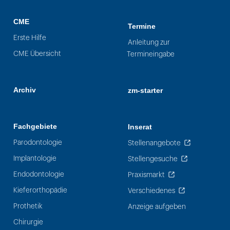
CME
Termine
Erste Hilfe
Anleitung zur
CME Übersicht
Termineingabe
Archiv
zm-starter
Fachgebiete
Inserat
Parodontologie
Stellenangebote
Implantologie
Stellengesuche
Endodontologie
Praxismarkt
Kieferorthopädie
Verschiedenes
Prothetik
Anzeige aufgeben
Chirurgie