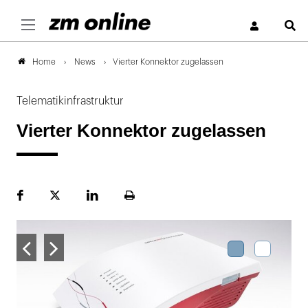
S
News
Vierter Konnektor zugelassen
Home
Telematikinfrastruktur
Vierter Konnektor zugelassen
Facebook
Plattform
LinekdIn
Seite
X
ausdrucken