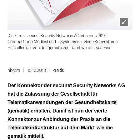
Lightbox
Ravi
Die Firma secunet Security Networks AG ist neben RISE,
öffnen
CompuGroup Medical und T-Systems der vierte Konnektoren-
secunet
Hersteller, der von der gematik zertifiziert wurde.
Folie
1
nb/pm
13.12.2018
Praxis
von
Der Konnektor der secunet Security Networks AG
2
hat die Zulassung der Gesellschaft für
Telematikanwendungen der Gesundheitskarte
(gematik) erhalten. Damit ist nun der vierte
Konnektor zur Anbindung der Praxis an die
Telematikinfrastruktur auf dem Markt, wie die
gematik mitteilt.