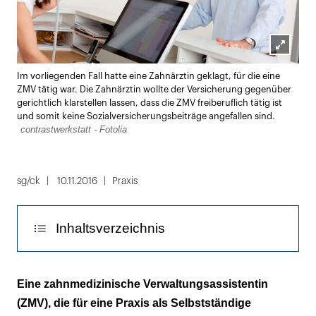
Lightbox
Im vorliegenden Fall hatte eine Zahnärztin geklagt, für die eine
öffnen
ZMV tätig war. Die Zahnärztin wollte der Versicherung gegenüber
gerichtlich klarstellen lassen, dass die ZMV freiberuflich tätig ist
und somit keine Sozialversicherungsbeiträge angefallen sind.
contrastwerkstatt - Fotolia
sg/ck
10.11.2016
Praxis
Inhaltsverzeichnis
Wer ist versicherungspflichtig?
Eine zahnmedizinische Verwaltungsassistentin
(ZMV), die für eine Praxis als Selbstständige