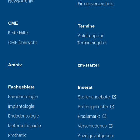
News-Archiv
Firmenverzeichnis
CME
Termine
Erste Hilfe
Anleitung zur
CME Übersicht
Termineingabe
Archiv
zm-starter
Fachgebiete
Inserat
Parodontologie
Stellenangebote
Implantologie
Stellengesuche
Endodontologie
Praxismarkt
Kieferorthopädie
Verschiedenes
Prothetik
Anzeige aufgeben