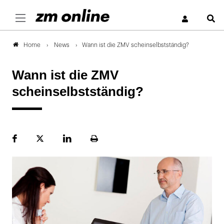
S
News
Wann ist die ZMV scheinselbstständig?
Home
Wann ist die ZMV
scheinselbstständig?
Facebook
Plattform
LinekdIn
Seite
X
ausdrucken