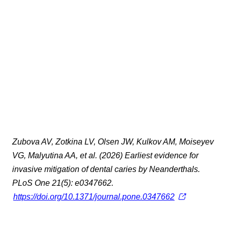
Zubova AV, Zotkina LV, Olsen JW, Kulkov AM, Moiseyev
VG, Malyutina AA, et al. (2026) Earliest evidence for
invasive mitigation of dental caries by Neanderthals.
PLoS One 21(5): e0347662.
https://doi.org/10.1371/journal.pone.0347662