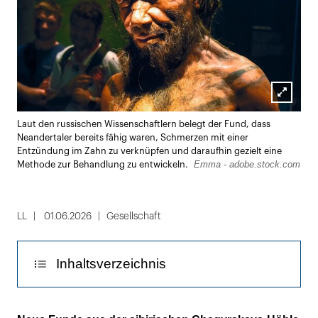
Lightbox
Laut den russischen Wissenschaftlern belegt der Fund, dass
öffnen
Neandertaler bereits fähig waren, Schmerzen mit einer
Entzündung im Zahn zu verknüpfen und daraufhin gezielt eine
Emma - adobe.stock.com
Methode zur Behandlung zu entwickeln.
LL
01.06.2026
Gesellschaft
Inhaltsverzeichnis
Eingriff zur Linderung starker