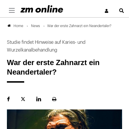
S
News
War der erste Zahnarzt ein Neandertaler?
Home
Studie findet Hinweise auf Karies- und
Wurzelkanalbehandlung
War der erste Zahnarzt ein
Neandertaler?
Facebook
Plattform
LinekdIn
Seite
X
ausdrucken