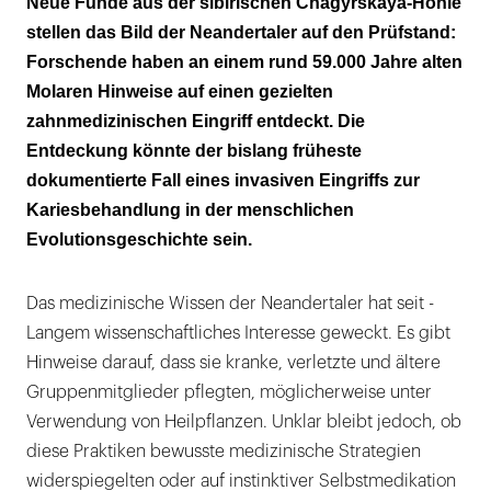
Neue Funde aus der sibirischen Chagyrskaya-Höhle
Zahnschmerzen
stellen das Bild der Neandertaler auf den Prüfstand:
Forschende haben an einem rund 59.000 Jahre alten
Die Schmerzursache intuitiv erfassen und
Molaren Hinweise auf einen gezielten
dann beseitigen
zahnmedizinischen Eingriff entdeckt. Die
Entdeckung könnte der bislang früheste
dokumentierte Fall eines invasiven Eingriffs zur
Kariesbehandlung in der menschlichen
Evolutionsgeschichte sein.
Das medizinische Wissen der Neandertaler hat seit ­
Langem wissenschaftliches Interesse geweckt. Es gibt
Hinweise darauf, dass sie kranke, verletzte und ältere
Gruppenmitglieder pflegten, möglicherweise unter
Verwendung von Heilpflanzen. Unklar bleibt jedoch, ob
diese Praktiken bewusste medizinische Strategien
widerspiegelten oder auf instinktiver Selbstmedikation