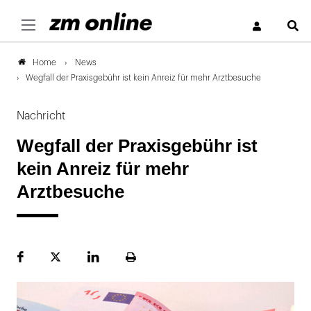
S
News
Home
Wegfall der Praxisgebühr ist kein Anreiz für mehr Arztbesuche
Nachricht
Wegfall der Praxisgebühr ist
kein Anreiz für mehr
Arztbesuche
Facebook
Plattform
LinekdIn
Seite
X
ausdrucken