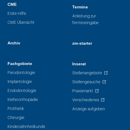
CME
Termine
Erste Hilfe
Anleitung zur
CME Übersicht
Termineingabe
Archiv
zm-starter
Fachgebiete
Inserat
Parodontologie
Stellenangebote
Implantologie
Stellengesuche
Endodontologie
Praxismarkt
Kieferorthopädie
Verschiedenes
Prothetik
Anzeige aufgeben
Chirurgie
Kinderzahnheilkunde