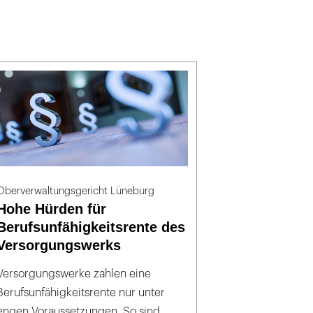
Oberverwaltungsgericht Lüneburg
Hohe Hürden für
Berufsunfähigkeitsrente des
Versorgungswerks
Versorgungswerke zahlen eine
Berufsunfähigkeitsrente nur unter
engen Voraussetzungen. So sind