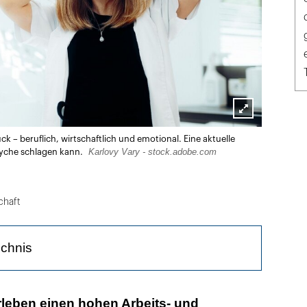
Lightbox
 – beruflich, wirtschaftlich und emotional. Eine aktuelle
öffnen
Karlovy Vary - stock.adobe.com
 Psyche schlagen kann.
chaft
ichnis
ungsspielräume und hohe Arbeitsbelastung
rleben einen hohen Arbeits- und