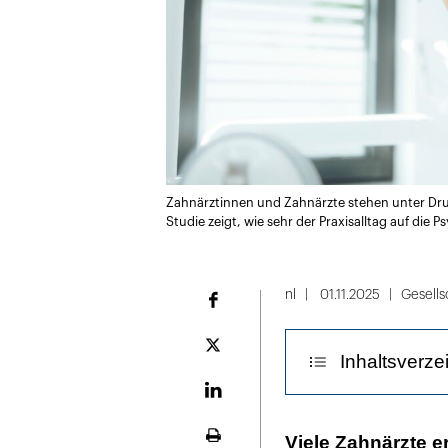
Zahnärztinnen und Zahnärzte stehen unter Druck
Studie zeigt, wie sehr der Praxisalltag auf die
nl
01.11.2025
Gesells
Facebook
Plattform
Inhaltsverze
X
LinekdIn
Wenig Gestalt
Viele Zahnärzte e