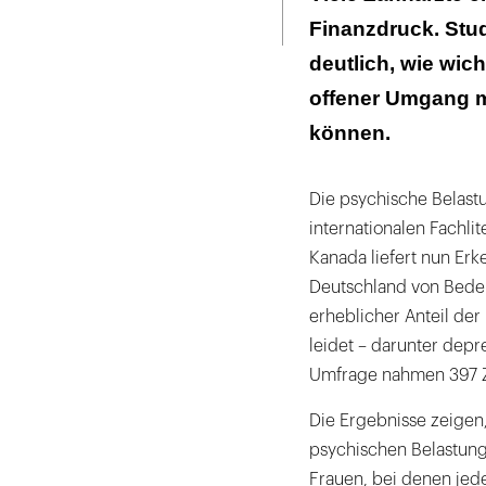
Seite
ausdrucken
Finanzdruck. St
Schwierigkeite
deutlich, wie wich
Fazit
offener Umgang m
können.
Die psychische Belast
internationalen Fachli
Kanada liefert nun Erk
Deutschland von Bedeu
erheblicher Anteil de
leidet – darunter dep
Umfrage nahmen 397 Za
Die Ergebnisse zeigen
psychischen Belastung
Frauen, bei denen jed