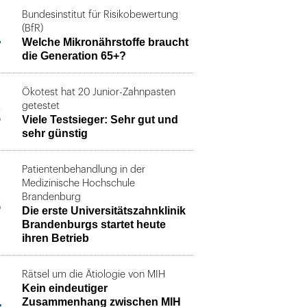
Bundesinstitut für Risikobewertung
1
(BfR)
Welche Mikronährstoffe braucht
die Generation 65+?
Ökotest hat 20 Junior-Zahnpasten
2
getestet
Viele Testsieger: Sehr gut und
sehr günstig
Patientenbehandlung in der
Medizinische Hochschule
3
Brandenburg
Die erste Universitätszahnklinik
Brandenburgs startet heute
ihren Betrieb
Rätsel um die Ätiologie von MIH
Kein eindeutiger
4
Zusammenhang zwischen MIH