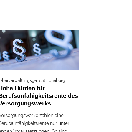
Oberverwaltungsgericht Lüneburg
Hohe Hürden für
Berufsunfähigkeitsrente des
Versorgungswerks
Versorgungswerke zahlen eine
Berufsunfähigkeitsrente nur unter
engen Voraussetzungen. So sind