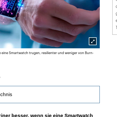
Lightbox
e eine Smartwatch trugen, resilienter und weniger von Burn-
öffnen
s
ichnis
ung mit eigenen Gesundheitsdaten hat Wirkung
ziner besser, wenn sie eine Smartwatch