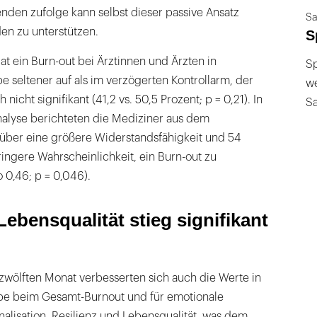
nden zufolge kann selbst dieser passive Ansatz
Sa
en zu unterstützen.
S
t ein Burn-out bei Ärztinnen und Ärzten in
Sp
e seltener auf als im verzögerten Kontrollarm, der
we
nicht signifikant (41,2 vs. 50,5 Prozent; p = 0,21). In
S
nalyse berichteten die Mediziner aus dem
 über eine größere Widerstandsfähigkeit und 54
ingere Wahrscheinlichkeit, ein Burn-out zu
 0,46; p = 0,046).
Lebensqualität stieg signifikant
zwölften Monat verbesserten sich auch die Werte in
pe beim Gesamt-Burnout und für emotionale
alisation, Resilienz und Lebensqualität, was dem