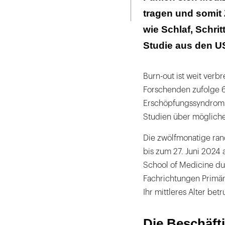
Seite
ausdrucken
tragen und somit 
Der Wert für Le
wie Schlaf, Schri
Studie aus den U
Burn-out ist weit verbr
Forschenden zufolge 6
Erschöpfungssyndrom. 
Studien über möglich
Die zwölfmonatige ran
bis zum 27. Juni 2024 
School of Medicine du
Fachrichtungen Primär
Ihr mittleres Alter bet
Die Beschäft