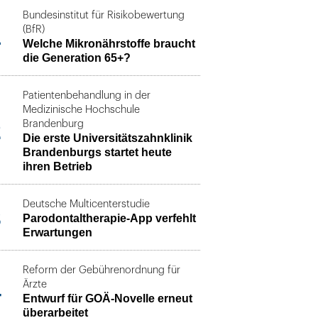
Bundesinstitut für Risikobewertung
1
(BfR)
Welche Mikronährstoffe braucht
die Generation 65+?
Patientenbehandlung in der
Medizinische Hochschule
2
Brandenburg
Die erste Universitätszahnklinik
Brandenburgs startet heute
ihren Betrieb
Deutsche Multicenterstudie
3
Parodontaltherapie-App verfehlt
Erwartungen
Reform der Gebührenordnung für
4
Ärzte
Entwurf für GOÄ-Novelle erneut
überarbeitet