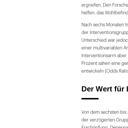
ergreifen. Den Forsche
helfen, das Wohlbefind
Nach sechs Monaten tra
der Interventionsgrupp
Unterschied war jedoch 
einer multivariablen A
Interventionsarm aber
Prozent sahen eine ger
entwickeln (Odds Ratio
Der Wert für 
Von dem sechsten bis 
der verzögerten Grup
Erschöpfung, Deperson