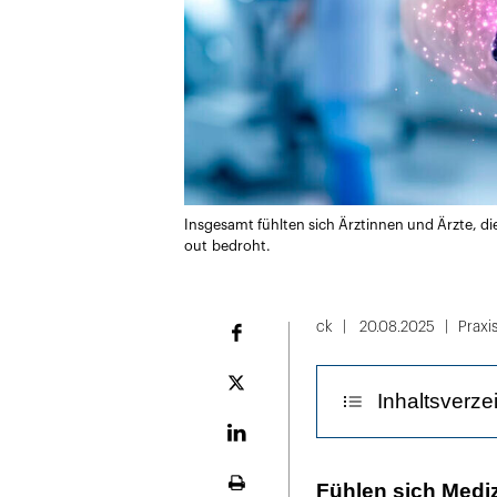
Insgesamt fühlten sich Ärztinnen und Ärzte, di
out bedroht.
ck
20.08.2025
Praxi
Facebook
Plattform
Inhaltsverze
X
LinekdIn
Die Beschäftig
Fühlen sich Medi