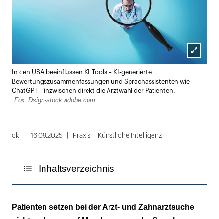
Lightbox
In den USA beeinflussen KI-Tools – KI-generierte
öffnen
Bewertungszusammenfassungen und Sprachassistenten wie
ChatGPT – inzwischen direkt die Arztwahl der Patienten.
Fox_Dsign-stock.adobe.com
ck
16.09.2025
Praxis
Künstliche Intelligenz
Inhaltsverzeichnis
Die Abkehr von traditionellen Empfehlungen
Patienten setzen bei der Arzt- und Zahnarztsuche