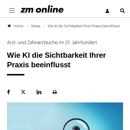
S
News
Wie KI die Sichtbarkeit Ihrer Praxis beeinflusst
Home
Arzt- und Zahnarztsuche im 21. Jahrhundert
Wie KI die Sichtbarkeit Ihrer
Praxis beeinflusst
Facebook
Plattform
LinekdIn
Seite
X
ausdrucken