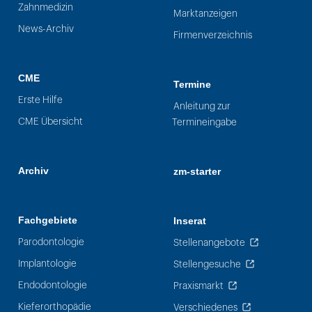
Zahnmedizin
Marktanzeigen
News-Archiv
Firmenverzeichnis
CME
Termine
Erste Hilfe
Anleitung zur
CME Übersicht
Termineingabe
Archiv
zm-starter
Fachgebiete
Inserat
Parodontologie
Stellenangebote
Implantologie
Stellengesuche
Endodontologie
Praxismarkt
Kieferorthopädie
Verschiedenes