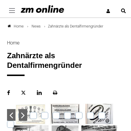
S
News
Zahnärzte als Dentalfirmengründer
Home
Home
Zahnärzte als
Dentalfirmengründer
Facebook
Plattform
LinekdIn
Seite
X
ausdrucken