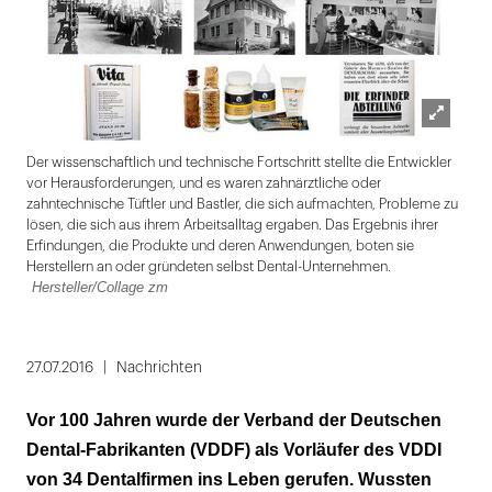
Lightbox
VD
Der wissenschaftlich und technische Fortschritt stellte die Entwickler
öffnen
vor Herausforderungen, und es waren zahnärztliche oder
zahntechnische Tüftler und Bastler, die sich aufmachten, Probleme zu
lösen, die sich aus ihrem Arbeitsalltag ergaben. Das Ergebnis ihrer
Erfindungen, die Produkte und deren Anwendungen, boten sie
Herstellern an oder gründeten selbst Dental-Unternehmen.
Hersteller/Collage zm
Folie
1
27.07.2016
Nachrichten
von
Vor 100 Jahren wurde der Verband der Deutschen
10
Dental-Fabrikanten (VDDF) als Vorläufer des VDDI
von 34 Dentalfirmen ins Leben gerufen. Wussten