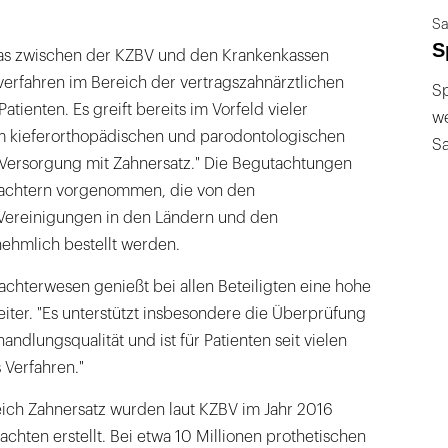
Sa
S
 "Das zwischen der KZBV und den Krankenkassen
verfahren im Bereich der vertragszahnärztlichen
Sp
tienten. Es greift bereits im Vorfeld vieler
we
m kieferorthopädischen und parodontologischen
S
 Versorgung mit Zahnersatz." Die Begutachtungen
achtern vorgenommen, die von den
Vereinigungen in den Ländern und den
ehmlich bestellt werden.
achterwesen genießt bei allen Beteiligten eine hohe
eiter. "Es unterstützt insbesondere die Überprüfung
ndlungsqualität und ist für Patienten seit vielen
 Verfahren."
eich Zahnersatz wurden laut KZBV im Jahr 2016
chten erstellt. Bei etwa 10 Millionen prothetischen