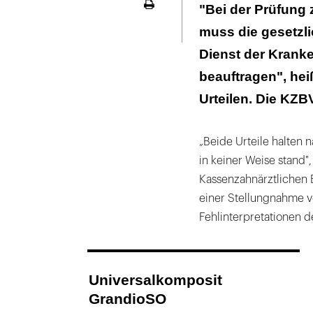
"Urteile halten
"Bei der Prüfung
Seite
ausdrucken
muss die gesetzl
Dienst der Krank
beauftragen", hei
Urteilen. Die KZBV
„Beide Urteile halten 
in keiner Weise stand"
Kassenzahnärztlichen 
einer Stellungnahme v
Fehlinterpretationen 
Universalkomposit
GrandioSO