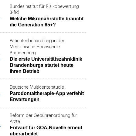
Bundesinstitut für Risikobewertung
1
(BfR)
Welche Mikronährstoffe braucht
die Generation 65+?
Patientenbehandlung in der
Medizinische Hochschule
2
Brandenburg
Die erste Universitätszahnklinik
Brandenburgs startet heute
ihren Betrieb
Deutsche Multicenterstudie
3
Parodontaltherapie-App verfehlt
Erwartungen
Reform der Gebührenordnung für
4
Ärzte
Entwurf für GOÄ-Novelle erneut
überarbeitet