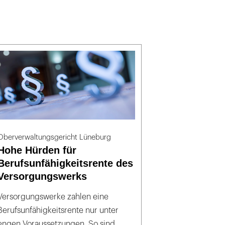
Oberverwaltungsgericht Lüneburg
Hohe Hürden für
Berufsunfähigkeitsrente des
Versorgungswerks
Versorgungswerke zahlen eine
Berufsunfähigkeitsrente nur unter
engen Voraussetzungen. So sind