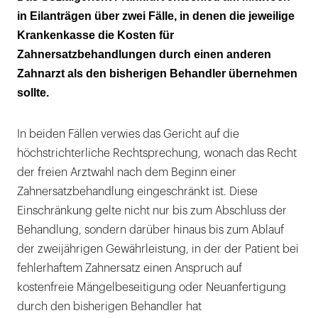
beim bisherigen Zahnarzt
in Eilanträgen über zwei Fälle, in denen die jeweilige
Krankenkasse die Kosten für
2. Fall: Kein Zahnarztwechsel vor
Zahnersatzbehandlungen durch einen anderen
Fertigstellung der prothetischen
Zahnarzt als den bisherigen Behandler übernehmen
Gesamtversorgung
sollte.
In beiden Fällen verwies das Gericht auf die
höchstrichterliche Rechtsprechung, wonach das Recht
der freien Arztwahl nach dem Beginn einer
Zahnersatzbehandlung eingeschränkt ist. Diese
Einschränkung gelte nicht nur bis zum Abschluss der
Behandlung, sondern darüber hinaus bis zum Ablauf
der zweijährigen Gewährleistung, in der der Patient bei
fehlerhaftem Zahnersatz einen Anspruch auf
kostenfreie Mängelbeseitigung oder Neuanfertigung
durch den bisherigen Behandler hat