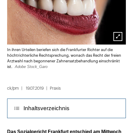
Lightbox
In ihren Urteilen beriefen sich die Frankfurter Richter auf die
öffnen
höchtrichterliche Rechtsprechung, wonach das Recht der freien
Arztwahl nach begonnener Zahnersatzbehandlung einschränkt
Adobe Stock_Garo
ist.
ck/pm
19.07.2019
Praxis
Inhaltsverzeichnis
1. Fall: Unzumutbarkeit der Weiterbehandlung
Das Sozialgericht Frankfurt entschied am Mittwoch