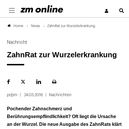
S
News
ZahnRat zur Wurzelerkrankung
Home
Nachricht
ZahnRat zur Wurzelerkrankung
Facebook
Plattform
LinekdIn
Seite
X
ausdrucken
pr/pm
24.03.2016
Nachrichten
Pochender Zahnschmerz und
Berührungsempflindlichkeit? Oft liegt die Ursache
an der Wurzel. Die neue Ausgabe des ZahnRats klärt