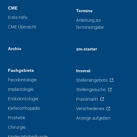
CME
Termine
Erste Hilfe
Anleitung zur
CME Übersicht
Termineingabe
Archiv
zm-starter
Fachgebiete
Inserat
Parodontologie
Stellenangebote
Implantologie
Stellengesuche
Endodontologie
Praxismarkt
Kieferorthopädie
Verschiedenes
Prothetik
Anzeige aufgeben
Chirurgie
Kinderzahnheilkunde