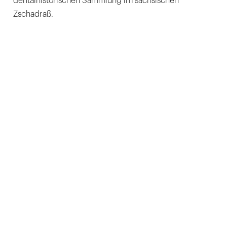
dentalhistorischen Sammlung im sächsischen
Zschadraß.