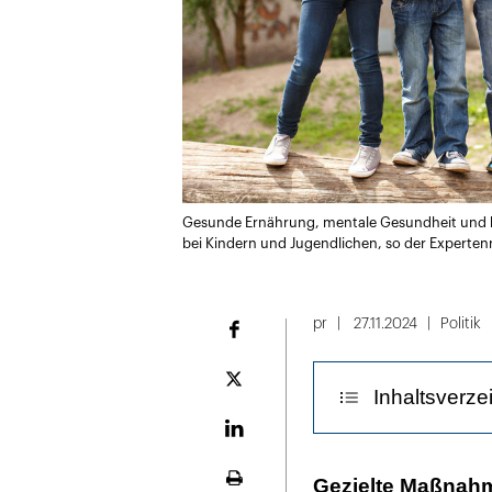
Gesunde Ernährung, mentale Gesundheit und kör
bei Kindern und Jugendlichen, so der Experte
pr
27.11.2024
Politik
Facebook
Plattform
Inhaltsverze
X
LinekdIn
Eltern sind ei
Gezielte Maßnahm