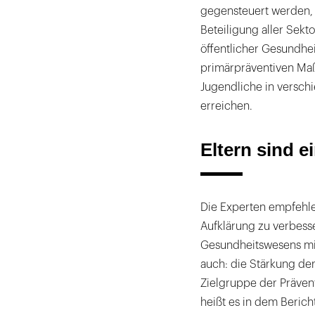
gegensteuert werden, 
Beteiligung aller Sek
öffentlicher Gesundheit
primärpräventiven Ma
Jugendliche in versc
erreichen.
Eltern sind e
Die Experten empfehl
Aufklärung zu verbess
Gesundheitswesens mit
auch: die Stärkung de
Zielgruppe der Präven
heißt es in dem Bericht