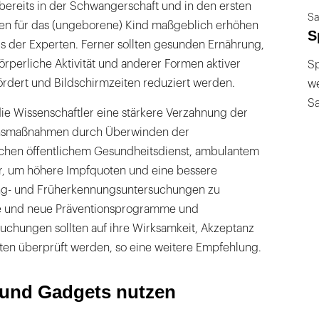
bereits in der Schwangerschaft und in den ersten
Sa
ken für das (ungeborene) Kind maßgeblich erhöhen
S
s der Experten. Ferner sollten gesunden Ernährung,
rperliche Aktivität und anderer Formen aktiver
Sp
ördert und Bildschirmzeiten reduziert werden.
we
S
ie Wissenschaftler eine stärkere Verzahnung der
onsmaßnahmen durch Überwinden der
chen öffentlichem Gesundheitsdienst, ambulantem
r, um höhere Impfquoten und eine bessere
ng- und Früherkennungsuntersuchungen zu
e und neue Präventionsprogramme und
chungen sollten auf ihre Wirksamkeit, Akzeptanz
ten überprüft werden, so eine weitere Empfehlung.
 und Gadgets nutzen