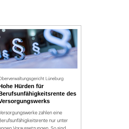
Oberverwaltungsgericht Lüneburg
Hohe Hürden für
Berufsunfähigkeitsrente des
Versorgungswerks
Versorgungswerke zahlen eine
Berufsunfähigkeitsrente nur unter
engen Voraussetzungen. So sind