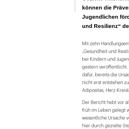
Seite
ausdrucken
können die Präve
Apps, Spiele 
Jugendlichen förd
und Resilienz“ de
Mit zehn Handlungsemp
„Gesundheit und Resil
bei Kindern und Jugen
gestern veröffentlicht
dafür, bereits die Ur
nicht erst entstehen zu
Adipositas, Herz-Krei
Der Bericht hebt vor a
früh im Leben gelegt 
wesentliche Ursache v
hier durch gezielte S