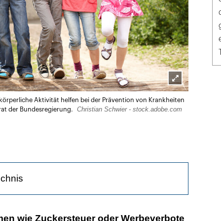
Lightbox
perliche Aktivität helfen bei der Prävention von Krankheiten
öffnen
Christian Schwier - stock.adobe.com
nrat der Bundesregierung.
ichnis
ne wichtige Zielgruppe
en wie Zuckersteuer oder Werbeverbote