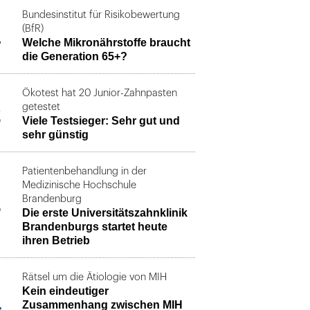
Bundesinstitut für Risikobewertung
1
(BfR)
Welche Mikronährstoffe braucht
die Generation 65+?
Ökotest hat 20 Junior-Zahnpasten
2
getestet
Viele Testsieger: Sehr gut und
sehr günstig
Patientenbehandlung in der
Medizinische Hochschule
3
Brandenburg
Die erste Universitätszahnklinik
Brandenburgs startet heute
ihren Betrieb
Rätsel um die Ätiologie von MIH
Kein eindeutiger
4
Zusammenhang zwischen MIH