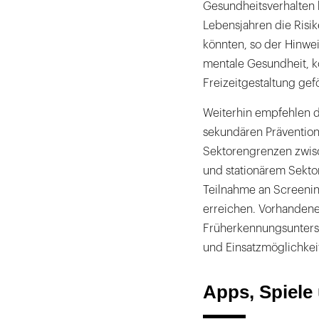
Gesundheitsverhalten 
Lebensjahren die Risi
könnten, so der Hinwei
mentale Gesundheit, kö
Freizeitgestaltung gef
Weiterhin empfehlen d
sekundären Präventi
Sektorengrenzen zwis
und stationärem Sekto
Teilnahme an Screeni
erreichen. Vorhanden
Früherkennungsuntersu
und Einsatzmöglichkei
Apps, Spiele