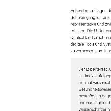
Außerdem schlagen die
Schuleingangsuntersu
repräsentative und zw
erhalten. Die U-Unters
Deutschland erhoben u
digitale Tools und Sy
zu verbessern, um inno
Der Expertenrat „
ist das Nachfolge
sich auf wissensch
Gesundheitswesen 
bestmöglich begeg
ehrenamtlich un
Wissenschaftlerin