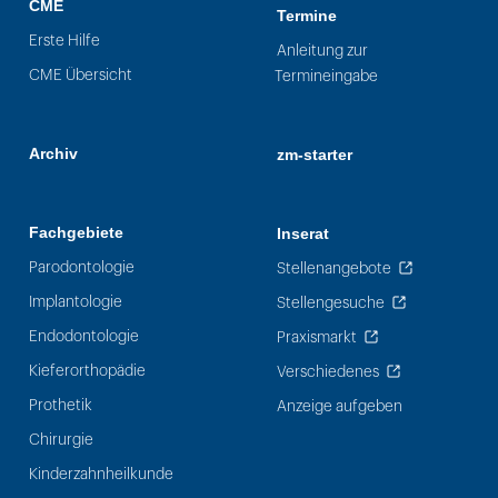
CME
Termine
Erste Hilfe
Anleitung zur
CME Übersicht
Termineingabe
Archiv
zm-starter
Fachgebiete
Inserat
Parodontologie
Stellenangebote
Implantologie
Stellengesuche
Endodontologie
Praxismarkt
Kieferorthopädie
Verschiedenes
Prothetik
Anzeige aufgeben
Chirurgie
Kinderzahnheilkunde