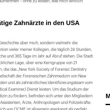
 aufnehmen – ohne zu wissen, was mich wirklich
ätige Zahnärzte in den USA
e Geschichte über mich, sondern vielmehr die
ion vieler meiner Kollegen, die täglich 24 Stunden,
he und 365 Tage im Jahr auf Abruf stehen. Die Stadt
ücklichen Lage, über eine Kerngruppe von 21
, die das „New York Society of Forensic Dentistry
sellschaft der Forensischen Zahnmedizin von New
ilden und als zahnärztliches Identifizierungsteam vom
cal Examiner) Dienst leisten. Um das Studium der
M
zin zu fördern, befinden sich unter den Mitgliedern
 Assistenten, Ärzte, Anthropologen und Polizeikräfte.
ich von OCME ist allgemein anerkannt als perfekt