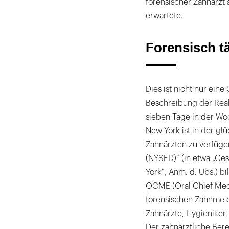
forensischer Zahnarzt
erwartete.
Forensisch t
Dies ist nicht nur ein
Beschreibung der Reakt
sieben Tage in der Woc
New York ist in der gl
Zahnärzten zu verfügen
(NYSFD)“ (in etwa „Ge
York“, Anm. d. Übs.) b
OCME (Oral Chief Medi
forensischen Zahnme di
Zahnärzte, Hygieniker,
Der zahnärztliche Bere