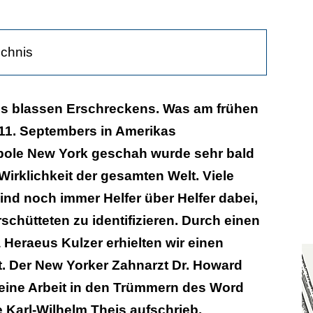
ichnis
ufgaben des New Yorker Zahnarztes
es blassen Erschreckens. Was am frühen
1. Septembers in Amerikas
ige Zahnärzte in den USA
pole New York geschah wurde sehr bald
Chaos
Wirklichkeit der gesamten Welt. Viele
le vom Schiff aus
nd noch immer Helfer über Helfer dabei,
schütteten zu identifizieren. Durch einen
berreste
 Heraeus Kulzer erhielten wir einen
Anblicke
t. Der New Yorker Zahnarzt Dr. Howard
dentifiziert
seine Arbeit in den Trümmern des Word
e Karl-Wilhelm Theis aufschrieb.
 weiter