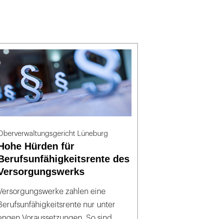
Oberverwaltungsgericht Lüneburg
Hohe Hürden für
Berufsunfähigkeitsrente des
Versorgungswerks
Versorgungswerke zahlen eine
Berufsunfähigkeitsrente nur unter
engen Voraussetzungen. So sind