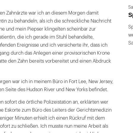
Sa
en Zahnärzte war ich an diesem Morgen damit
S
ntin zu behandeln, als ich die schreckliche Nachricht
Sp
one und mein Piepser klingelten scheinbar zur
we
atientin, die ich gerade im Stuhl behandelte,
S
fenden Ereignisse und ich versicherte ihr, dass ich
ang durch das Anlegen einer provisorischen Krone
tte den Zahn bereits vorbereitet und einen Abdruck
gen war ich in meinem Büro in Fort Lee, New Jersey,
en Seite des Hudson River und New Yorks befindet.
n sofort die örtliche Polizeistation an, erklärten wer
ine Eskorte zum Büro des Leiters der Gerichtsmedizin
eniger Minuten erhielt ich einen Rückruf mit dem
sofort zu schließen. Ich musste nun meine Arbeit als