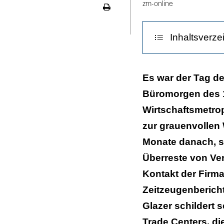
zm-online
Seite
ausdrucken
Inhaltsverze
Forensische A
Es war der Tag d
Büromorgen des 1
Forensisch tät
Wirtschaftsmetro
Das Chaos im 
zur grauenvollen 
Bergungszentra
Monate danach, si
Überreste von Ver
Sammeln der Ü
Kontakt der Firma
Erschütternde 
Zeitzeugenberich
Ein Drittel ist i
Glazer schildert 
Trade Centers, di
Die Suche geht