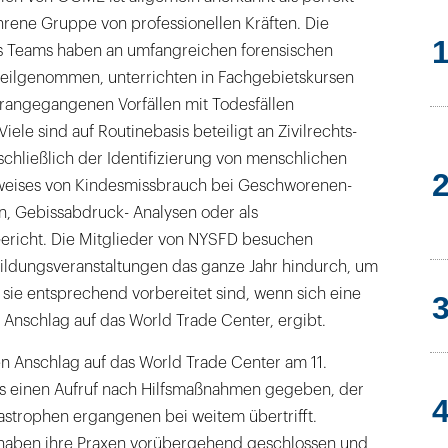
hrene Gruppe von professionellen Kräften. Die
s Teams haben an umfangreichen forensischen
eilgenommen, unterrichten in Fachgebietskursen
orangegangenen Vorfällen mit Todesfällen
ele sind auf Routinebasis beteiligt an Zivilrechts-
nschließlich der Identifizierung von menschlichen
weises von Kindesmissbrauch bei Geschworenen-
, Gebissabdruck- Analysen oder als
ericht. Die Mitglieder von NYSFD besuchen
ldungsveranstaltungen das ganze Jahr hindurch, um
 sie entsprechend vorbereitet sind, wenn sich eine
r Anschlag auf das World Trade Center, ergibt.
en Anschlag auf das World Trade Center am 11.
s einen Aufruf nach Hilfsmaßnahmen gegeben, der
astrophen ergangenen bei weitem übertrifft.
 haben ihre Praxen vorübergehend geschlossen und