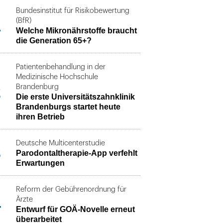
Bundesinstitut für Risikobewertung
1
(BfR)
Welche Mikronährstoffe braucht
die Generation 65+?
Patientenbehandlung in der
Medizinische Hochschule
2
Brandenburg
Die erste Universitätszahnklinik
Brandenburgs startet heute
ihren Betrieb
Deutsche Multicenterstudie
3
Parodontaltherapie-App verfehlt
Erwartungen
Reform der Gebührenordnung für
4
Ärzte
Entwurf für GOÄ-Novelle erneut
überarbeitet