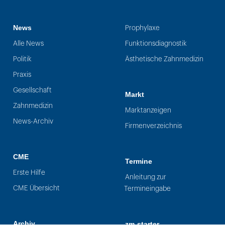
News
Prophylaxe
Alle News
Funktionsdiagnostik
Politik
Ästhetische Zahnmedizin
Praxis
Gesellschaft
Markt
Zahnmedizin
Marktanzeigen
News-Archiv
Firmenverzeichnis
CME
Termine
Erste Hilfe
Anleitung zur
CME Übersicht
Termineingabe
Archiv
zm-starter