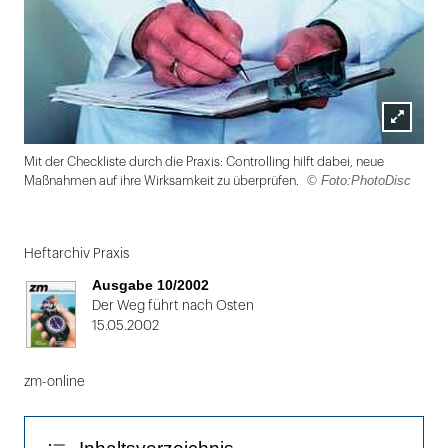
Lightbox
Mit der Checkliste durch die Praxis: Controlling hilft dabei, neue
öffnen
© Foto:PhotoDisc
Maßnahmen auf ihre Wirksamkeit zu überprüfen.
Folie
1
Heftarchiv Praxis
von
Ausgabe 10/2002
2
Der Weg führt nach Osten
15.05.2002
zm-online