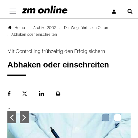
S
Archiv - 2002
Der Weg führt nach Osten
Home
Abhaken oder einschreiten
Mit Controlling frühzeitig den Erfolg sichern
Abhaken oder einschreiten
Facebook
Plattform
LinekdIn
Seite
X
ausdrucken
>